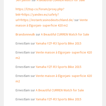
JerryBoolf
sur
A Beautiful CURREN Watch for Sale
https://l2top.co/forum/proxy.php?
link=https://yandex.eu/safety?
url=https://instantcasinodeutschland.de/
sur
Vente
maison à Elgorjani- superficie 420 m2
Brandonneulk
sur
A Beautiful CURREN Watch for Sale
Ernestlam
sur
Yamaha YZF-R3 Sports Bike 2015
Ernestlam
sur
Vente maison à Elgorjani- superficie 420
m2
Ernestlam
sur
Yamaha YZF-R3 Sports Bike 2015
Ernestlam
sur
Vente maison à Elgorjani- superficie 420
m2
Ernestlam
sur
A Beautiful CURREN Watch for Sale
Ernestlam
sur
Yamaha YZF-R3 Sports Bike 2015