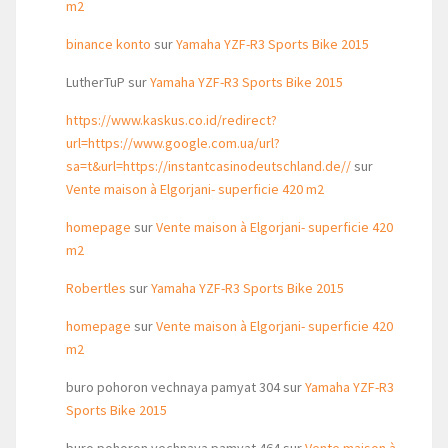
m2
binance konto
sur
Yamaha YZF-R3 Sports Bike 2015
LutherTuP
sur
Yamaha YZF-R3 Sports Bike 2015
https://www.kaskus.co.id/redirect?
url=https://www.google.com.ua/url?
sa=t&url=https://instantcasinodeutschland.de//
sur
Vente maison à Elgorjani- superficie 420 m2
homepage
sur
Vente maison à Elgorjani- superficie 420
m2
Robertles
sur
Yamaha YZF-R3 Sports Bike 2015
homepage
sur
Vente maison à Elgorjani- superficie 420
m2
buro pohoron vechnaya pamyat 304
sur
Yamaha YZF-R3
Sports Bike 2015