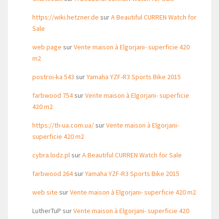
https://wiki.hetzner.de
sur
A Beautiful CURREN Watch for
Sale
web page
sur
Vente maison à Elgorjani- superficie 420
m2
postroi-ka 543
sur
Yamaha YZF-R3 Sports Bike 2015
farbwood 754
sur
Vente maison à Elgorjani- superficie
420 m2
https://th-ua.com.ua/
sur
Vente maison à Elgorjani-
superficie 420 m2
cybra.lodz.pl
sur
A Beautiful CURREN Watch for Sale
farbwood 264
sur
Yamaha YZF-R3 Sports Bike 2015
web site
sur
Vente maison à Elgorjani- superficie 420 m2
LutherTuP
sur
Vente maison à Elgorjani- superficie 420