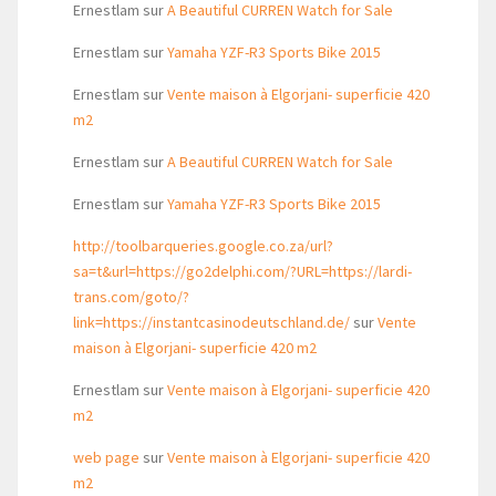
Ernestlam
sur
A Beautiful CURREN Watch for Sale
Ernestlam
sur
Yamaha YZF-R3 Sports Bike 2015
Ernestlam
sur
Vente maison à Elgorjani- superficie 420
m2
Ernestlam
sur
A Beautiful CURREN Watch for Sale
Ernestlam
sur
Yamaha YZF-R3 Sports Bike 2015
http://toolbarqueries.google.co.za/url?
sa=t&url=https://go2delphi.com/?URL=https://lardi-
trans.com/goto/?
link=https://instantcasinodeutschland.de/
sur
Vente
maison à Elgorjani- superficie 420 m2
Ernestlam
sur
Vente maison à Elgorjani- superficie 420
m2
web page
sur
Vente maison à Elgorjani- superficie 420
m2