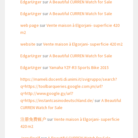
EdgarUrger
sur
A Beautiful CURREN Watch for Sale
EdgarUrger
sur
A Beautiful CURREN Watch for Sale
web page
sur
Vente maison à Elgorjani- superficie 420
m2
website
sur
Vente maison à Elgorjani- superficie 420 m2
EdgarUrger
sur
A Beautiful CURREN Watch for Sale
EdgarUrger
sur
Yamaha YZF-R3 Sports Bike 2015
https://mameli.docenti.di.unimi.it/svigruppo/search?
q=https://toolbarqueries.google.com.jm/url?
q=http://www.google.gy/url?
q=https://instantcasinodeutschland.de/
sur
A Beautiful
CURREN Watch for Sale
注册免费账户
sur
Vente maison à Elgorjani- superficie
420 m2