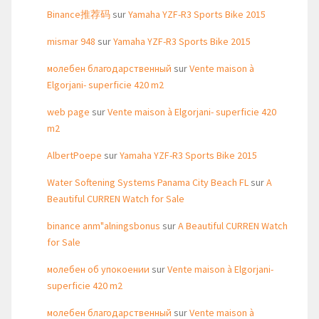
Binance推荐码
sur
Yamaha YZF-R3 Sports Bike 2015
mismar 948
sur
Yamaha YZF-R3 Sports Bike 2015
молебен благодарственный
sur
Vente maison à
Elgorjani- superficie 420 m2
web page
sur
Vente maison à Elgorjani- superficie 420
m2
AlbertPoepe
sur
Yamaha YZF-R3 Sports Bike 2015
Water Softening Systems Panama City Beach FL
sur
A
Beautiful CURREN Watch for Sale
binance anm"alningsbonus
sur
A Beautiful CURREN Watch
for Sale
молебен об упокоении
sur
Vente maison à Elgorjani-
superficie 420 m2
молебен благодарственный
sur
Vente maison à