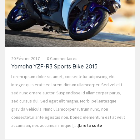
20 Février 2017
0 Commentaires
Yamaha YZF-R3 Sports Bike 2015
Lorem ipsum dolor sit amet, consectetur adipiscing elit.
Integer quis erat sed lorem dictum ullamcorper. Sed vel elit
sed nunc ornare auctor. Suspendisse id ullamcorper purus,
sed cursus dui. Sed eget elit magna. Morbi pellentesque
gravida vehicula. Nunc ullamcorper rutrum nunc, non
consectetur ante egestas non. Donec elementum est at velit
accumsan, nec accumsan neque […]
Lire la suite