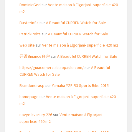
DominicGed
sur
Vente maison à Elgorjani- superficie 420
m2
BusterInfic
sur
A Beautiful CURREN Watch for Sale
PatrickPoits
sur
A Beautiful CURREN Watch for Sale
web site
sur
Vente maison à Elgorjani- superficie 420 m2
开设Binance账户
sur
A Beautiful CURREN Watch for Sale
https://guiacomercialsaopaulo.com/
sur
A Beautiful
CURREN Watch for Sale
Brandonerasp
sur
Yamaha YZF-R3 Sports Bike 2015
homepage
sur
Vente maison à Elgorjani- superficie 420
m2
novye-kvartiry 226
sur
Vente maison à Elgorjani-
superficie 420 m2