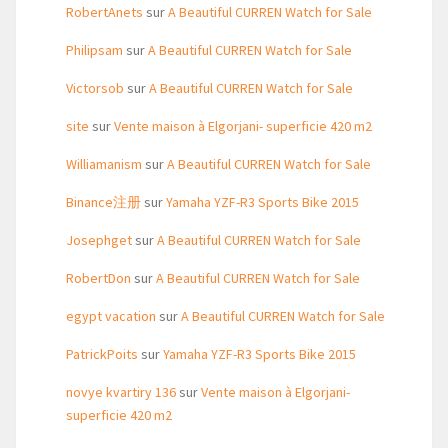
RobertAnets
sur
A Beautiful CURREN Watch for Sale
Philipsam
sur
A Beautiful CURREN Watch for Sale
Victorsob
sur
A Beautiful CURREN Watch for Sale
site
sur
Vente maison à Elgorjani- superficie 420 m2
Williamanism
sur
A Beautiful CURREN Watch for Sale
Binance注册
sur
Yamaha YZF-R3 Sports Bike 2015
Josephget
sur
A Beautiful CURREN Watch for Sale
RobertDon
sur
A Beautiful CURREN Watch for Sale
egypt vacation
sur
A Beautiful CURREN Watch for Sale
PatrickPoits
sur
Yamaha YZF-R3 Sports Bike 2015
novye kvartiry 136
sur
Vente maison à Elgorjani-
superficie 420 m2