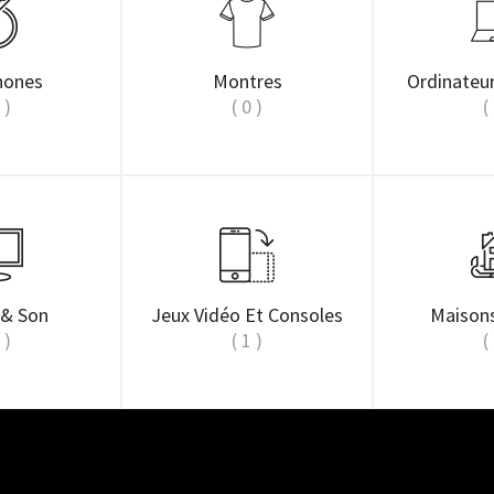
hones
Montres
Ordinateu
 )
( 0 )
(
 & Son
Jeux Vidéo Et Consoles
Maisons
 )
( 1 )
(