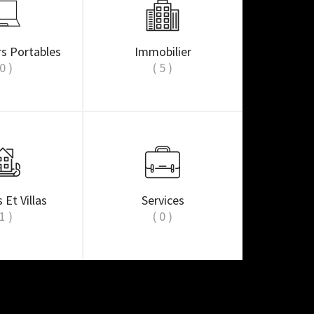
rs Portables
Immobilier
 0 )
( 5 )
 Et Villas
Services
 1 )
( 0 )