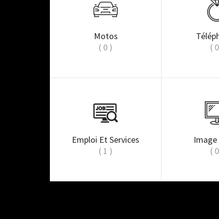
Motos
Télép
( 0 )
( 0
Emploi Et Services
Image
( 1 )
( 0