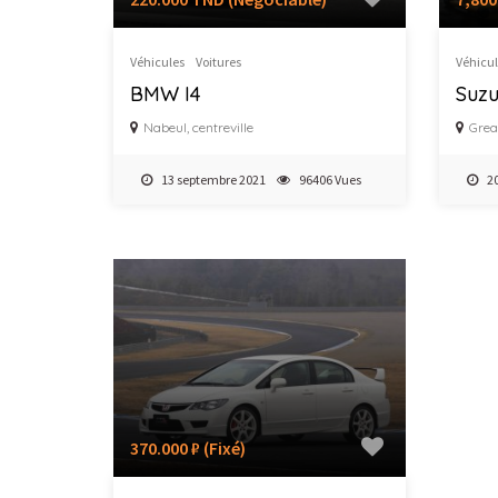
Véhicules
Voitures
Véhicul
BMW I4
Suzu
Nabeul, centreville
Grea
13 septembre 2021
96406 Vues
20
370.000 ₽
(Fixé)