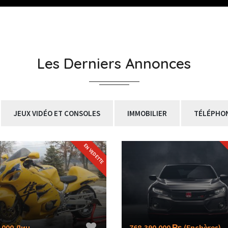
Les Derniers Annonces
JEUX VIDÉO ET CONSOLES
IMMOBILIER
TÉLÉPHO
EN VEDETTE
.000 Дин
768,390.000 ₨
(Enchères)