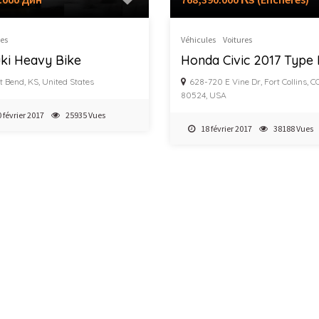
es
Véhicules
Voitures
ki Heavy Bike
Honda Civic 2017 Type
t Bend, KS, United States
628-720 E Vine Dr, Fort Collins, C
80524, USA
 février 2017
25935 Vues
18 février 2017
38188 Vues