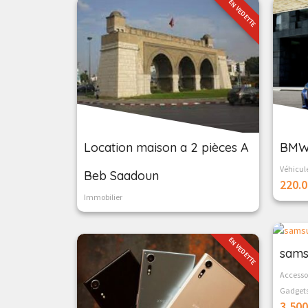
EN VEDETTE
Location maison a 2 pièces A
BMW
Véhicul
Beb Saadoun
220.
Immobilier
EN VEDETTE
sams
Accesso
Gadget
3,50