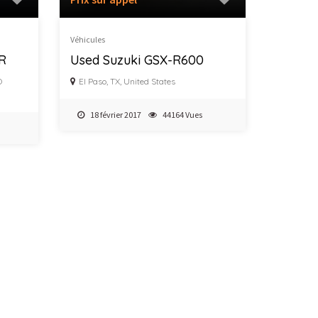
Véhicules
 R
Used Suzuki GSX-R600
O
El Paso, TX, United States
18 février 2017
44164 Vues