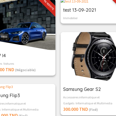
EN VEDETTE
test 13-09-2021
Immobilier
 I4
es
Voitures
000 TND
(Négociable)
Samsung Gear S2
ung Flip3
Accessoires informatique et
Gadgets
Informatique et Multimedia
ires informatique et
300.000 TND
(Fixé)
s
Informatique et Multimedia
0.000 TND
(Fixé)