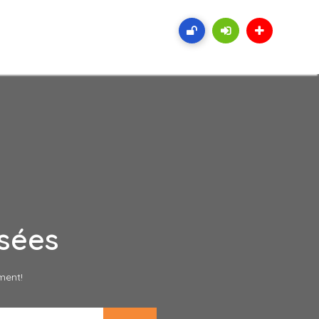
sées
ment!