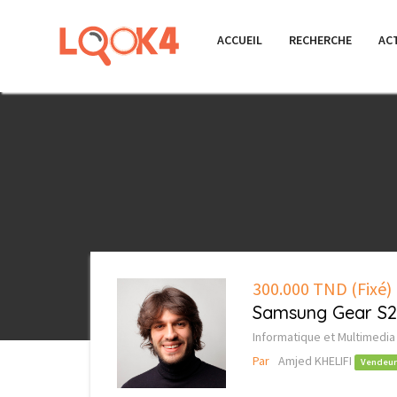
ACCUEIL
RECHERCHE
AC
300.000 TND
(Fixé)
Samsung Gear S
Informatique et Multimedia
Par
Amjed KHELIFI
Vendeur