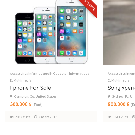
Accessoires Informatique Et Gadgets
Informatique
Accessoires Infor
Et Multimedia
Et Multimedia
Sony xperia z5
Apple iPh
Sydney, FL, United States
Chicago, IL, Un
800.000 £
Prix ​​sur ap
(Enchères)
1964 Vues
1641 Vues
18 février 2017