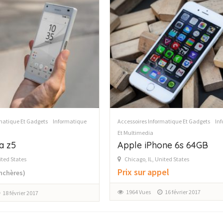
matique Et Gadgets
Informatique
Informatique Et Multimedia
Jeux Vidéo 
Rolex Yacht-Master 40
one 6s 64GB
Washington, DC, United States
200.000 £
ited States
(Fixé)
pel
1011 Vues
16 février 2017
16 février 2017