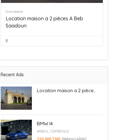
Véhicules
Voiture
BMW I4
220.000 TN
Nabeul, centrev
Recent Ads
Location maison a 2 pièce...
BMW I4
NABEUL, CENTREVILLE
220.000 TND
(Négociable)