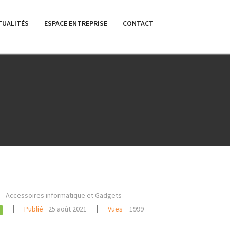
TUALITÉS
ESPACE ENTREPRISE
CONTACT
2
Accessoires informatique et Gadgets
Publié
25 août 2021
Vues
1999