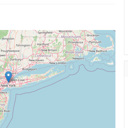
Immobilier
Location maison a 2 pièces A Beb
Saadoun