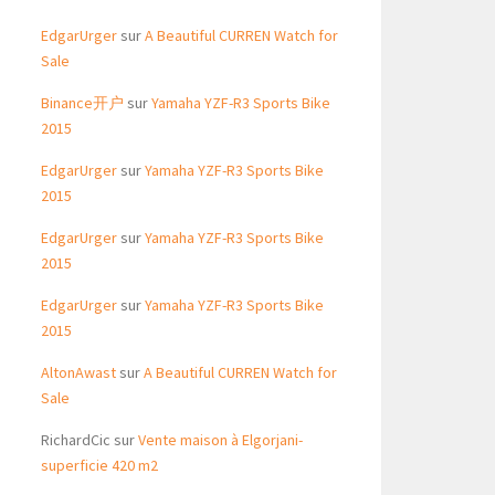
EdgarUrger
sur
A Beautiful CURREN Watch for
Sale
Binance开户
sur
Yamaha YZF-R3 Sports Bike
2015
EdgarUrger
sur
Yamaha YZF-R3 Sports Bike
2015
EdgarUrger
sur
Yamaha YZF-R3 Sports Bike
2015
EdgarUrger
sur
Yamaha YZF-R3 Sports Bike
2015
AltonAwast
sur
A Beautiful CURREN Watch for
Sale
RichardCic
sur
Vente maison à Elgorjani-
superficie 420 m2