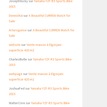
JosephVucky
sur
Yamaha YZF-R3 Sports Bike
2015
DennisRal
sur
A Beautiful CURREN Watch for
Sale
Arturogunse
sur
A Beautiful CURREN Watch for
Sale
website
sur
Vente maison à Elgorjani-
superficie 420 m2
CharlesButle
sur
Yamaha YZF-R3 Sports Bike
2015
webpage
sur
Vente maison à Elgorjani-
superficie 420 m2
JoshuaFed
sur
Yamaha YZF-R3 Sports Bike
2015
WalterCrire
sur
Yamaha YZF-R3 Sports Bike