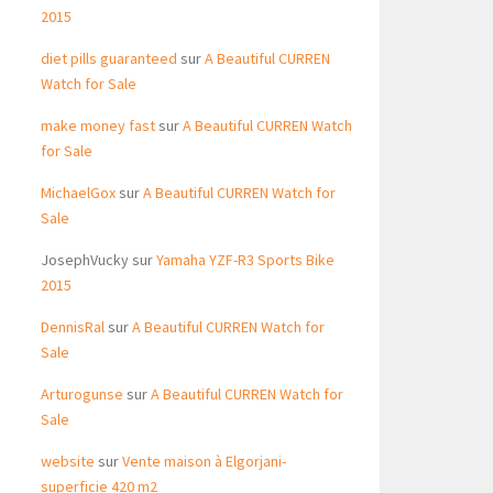
2015
diet pills guaranteed
sur
A Beautiful CURREN
Watch for Sale
make money fast
sur
A Beautiful CURREN Watch
for Sale
MichaelGox
sur
A Beautiful CURREN Watch for
Sale
JosephVucky
sur
Yamaha YZF-R3 Sports Bike
2015
DennisRal
sur
A Beautiful CURREN Watch for
Sale
Arturogunse
sur
A Beautiful CURREN Watch for
Sale
website
sur
Vente maison à Elgorjani-
superficie 420 m2