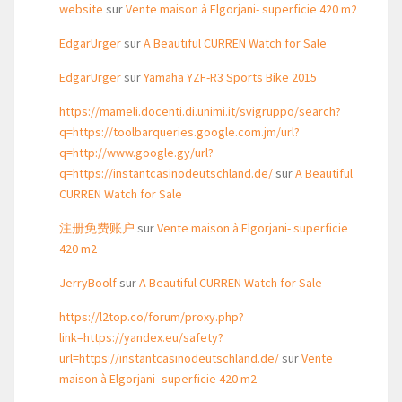
website
sur
Vente maison à Elgorjani- superficie 420 m2
EdgarUrger
sur
A Beautiful CURREN Watch for Sale
EdgarUrger
sur
Yamaha YZF-R3 Sports Bike 2015
https://mameli.docenti.di.unimi.it/svigruppo/search?
q=https://toolbarqueries.google.com.jm/url?
q=http://www.google.gy/url?
q=https://instantcasinodeutschland.de/
sur
A Beautiful
CURREN Watch for Sale
注册免费账户
sur
Vente maison à Elgorjani- superficie
420 m2
JerryBoolf
sur
A Beautiful CURREN Watch for Sale
https://l2top.co/forum/proxy.php?
link=https://yandex.eu/safety?
url=https://instantcasinodeutschland.de/
sur
Vente
maison à Elgorjani- superficie 420 m2