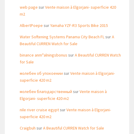
web page
sur
Vente maison à Elgorjani- superficie 420
m2
AlbertPoepe
sur
Yamaha YZF-R3 Sports Bike 2015
Water Softening Systems Panama City Beach FL
sur
A
Beautiful CURREN Watch for Sale
binance anm"alningsbonus
sur
A Beautiful CURREN Watch
for Sale
молебен об упокоении
sur
Vente maison à Elgorjani-
superficie 420 m2
молебен благодарственный
sur
Vente maison à
Elgorjani- superficie 420 m2
nile river cruise egypt
sur
Vente maison à Elgorjani-
superficie 420 m2
Craigbuh
sur
A Beautiful CURREN Watch for Sale