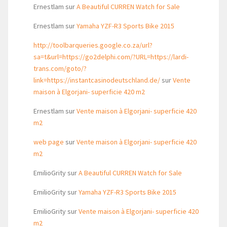
Ernestlam
sur
A Beautiful CURREN Watch for Sale
Ernestlam
sur
Yamaha YZF-R3 Sports Bike 2015
http://toolbarqueries.google.co.za/url?
sa=t&url=https://go2delphi.com/?URL=https://lardi-
trans.com/goto/?
link=https://instantcasinodeutschland.de/
sur
Vente
maison à Elgorjani- superficie 420 m2
Ernestlam
sur
Vente maison à Elgorjani- superficie 420
m2
web page
sur
Vente maison à Elgorjani- superficie 420
m2
EmilioGrity
sur
A Beautiful CURREN Watch for Sale
EmilioGrity
sur
Yamaha YZF-R3 Sports Bike 2015
EmilioGrity
sur
Vente maison à Elgorjani- superficie 420
m2