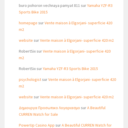
buro pohoron vechnaya pamyat 811
sur
Yamaha YZF-R3
Sports Bike 2015
homepage
sur
Vente maison à Elgorjani- superficie 420
m2
website
sur
Vente maison à Elgorjani- superficie 420 m2
RobertSix
sur
Vente maison à Elgorjani- superficie 420
m2
RobertSix
sur
Yamaha YZF-R3 Sports Bike 2015
psychologist
sur
Vente maison à Elgorjani- superficie 420
m2
website
sur
Vente maison à Elgorjani- superficie 420 m2
Δημιουργα Προσωπικο Λογαριασμο
sur
A Beautiful
CURREN Watch for Sale
PowerUp Casino App
sur
A Beautiful CURREN Watch for