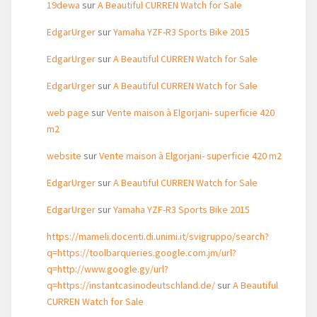
19dewa
sur
A Beautiful CURREN Watch for Sale
EdgarUrger
sur
Yamaha YZF-R3 Sports Bike 2015
EdgarUrger
sur
A Beautiful CURREN Watch for Sale
EdgarUrger
sur
A Beautiful CURREN Watch for Sale
web page
sur
Vente maison à Elgorjani- superficie 420
m2
website
sur
Vente maison à Elgorjani- superficie 420 m2
EdgarUrger
sur
A Beautiful CURREN Watch for Sale
EdgarUrger
sur
Yamaha YZF-R3 Sports Bike 2015
https://mameli.docenti.di.unimi.it/svigruppo/search?
q=https://toolbarqueries.google.com.jm/url?
q=http://www.google.gy/url?
q=https://instantcasinodeutschland.de/
sur
A Beautiful
CURREN Watch for Sale