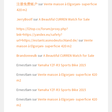
注册免费账户
sur
Vente maison à Elgorjani- superficie
420 m2
JerryBoolf
sur
A Beautiful CURREN Watch for Sale
https://l2top.co/forum/proxy.php?
link=https://yandex.eu/safety?
url=https://instantcasinodeutschland.de/
sur
Vente
maison à Elgorjani- superficie 420 m2
Brandonneulk
sur
A Beautiful CURREN Watch for Sale
Ernestlam
sur
Yamaha YZF-R3 Sports Bike 2015
Ernestlam
sur
Vente maison à Elgorjani- superficie 420
m2
Ernestlam
sur
Yamaha YZF-R3 Sports Bike 2015
Ernestlam
sur
Vente maison à Elgorjani- superficie 420
m2