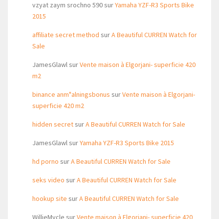
vzyat zaym srochno 590
sur
Yamaha YZF-R3 Sports Bike
2015
affiliate secret method
sur
A Beautiful CURREN Watch for
Sale
JamesGlawl
sur
Vente maison à Elgorjani- superficie 420
m2
binance anm"alningsbonus
sur
Vente maison à Elgorjani-
superficie 420 m2
hidden secret
sur
A Beautiful CURREN Watch for Sale
JamesGlawl
sur
Yamaha YZF-R3 Sports Bike 2015
hd porno
sur
A Beautiful CURREN Watch for Sale
seks video
sur
A Beautiful CURREN Watch for Sale
hookup site
sur
A Beautiful CURREN Watch for Sale
WillieMycle
sur
Vente maison à Elgorjani- superficie 420