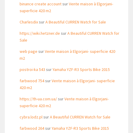
binance create account
sur
Vente maison à Elgorjani-
superficie 420 m2
Charlesdix
sur
A Beautiful CURREN Watch for Sale
https://wiki.hetzner.de
sur
A Beautiful CURREN Watch for
Sale
web page
sur
Vente maison à Elgorjani- superficie 420
m2
postroi-ka 543
sur
Yamaha YZF-R3 Sports Bike 2015
farbwood 754
sur
Vente maison à Elgorjani- superficie
420 m2
https://th-ua.com.ua/
sur
Vente maison à Elgorjani-
superficie 420 m2
cybra.lodz.pl
sur
A Beautiful CURREN Watch for Sale
farbwood 264
sur
Yamaha YZF-R3 Sports Bike 2015