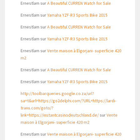
Ernestlam
sur
A Beautiful CURREN Watch for Sale
Ernestlam
sur
Yamaha YZF-R3 Sports Bike 2015
Ernestlam
sur
A Beautiful CURREN Watch for Sale
Ernestlam
sur
Yamaha YZF-R3 Sports Bike 2015
Ernestlam
sur
Vente maison à Elgorjani- superficie 420
m2
Ernestlam
sur
A Beautiful CURREN Watch for Sale
Ernestlam
sur
Yamaha YZF-R3 Sports Bike 2015
http://toolbarqueries.google.co.za/url?
sa=t&url=https://go2delphi.com/?URL=https://lardi-
trans.com/goto/?
link=https://instantcasinodeutschland.de/
sur
Vente
maison à Elgorjani- superficie 420 m2
Ernestlam
sur
Vente maison à Elgorjani- superficie 420