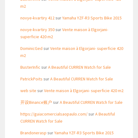
m2
novye-kvartiry 412
sur
Yamaha YZF-R3 Sports Bike 2015
novye-kvartiry 350
sur
Vente maison à Elgorjani-
superficie 420 m2
DominicGed
sur
Vente maison à Elgorjani- superficie 420
m2
BusterInfic
sur
A Beautiful CURREN Watch for Sale
PatrickPoits
sur
A Beautiful CURREN Watch for Sale
web site
sur
Vente maison à Elgorjani- superficie 420 m2
开设Binance账户
sur
A Beautiful CURREN Watch for Sale
https://guiacomercialsaopaulo.com/
sur
A Beautiful
CURREN Watch for Sale
Brandonerasp
sur
Yamaha YZF-R3 Sports Bike 2015