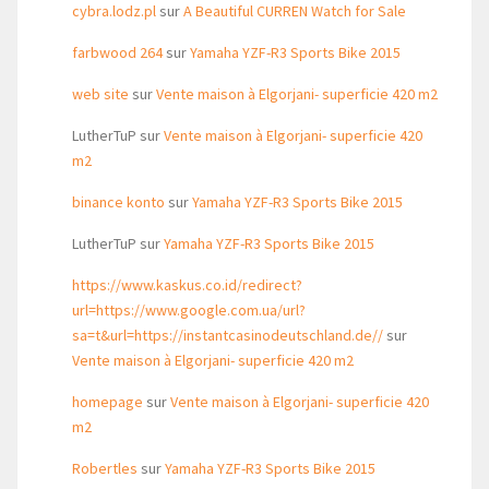
cybra.lodz.pl
sur
A Beautiful CURREN Watch for Sale
farbwood 264
sur
Yamaha YZF-R3 Sports Bike 2015
web site
sur
Vente maison à Elgorjani- superficie 420 m2
LutherTuP
sur
Vente maison à Elgorjani- superficie 420
m2
binance konto
sur
Yamaha YZF-R3 Sports Bike 2015
LutherTuP
sur
Yamaha YZF-R3 Sports Bike 2015
https://www.kaskus.co.id/redirect?
url=https://www.google.com.ua/url?
sa=t&url=https://instantcasinodeutschland.de//
sur
Vente maison à Elgorjani- superficie 420 m2
homepage
sur
Vente maison à Elgorjani- superficie 420
m2
Robertles
sur
Yamaha YZF-R3 Sports Bike 2015