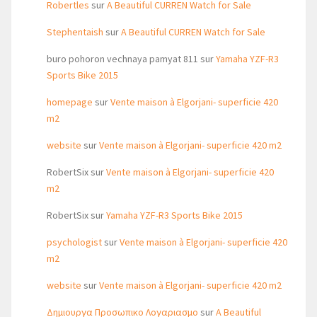
Robertles
sur
A Beautiful CURREN Watch for Sale
Stephentaish
sur
A Beautiful CURREN Watch for Sale
buro pohoron vechnaya pamyat 811
sur
Yamaha YZF-R3
Sports Bike 2015
homepage
sur
Vente maison à Elgorjani- superficie 420
m2
website
sur
Vente maison à Elgorjani- superficie 420 m2
RobertSix
sur
Vente maison à Elgorjani- superficie 420
m2
RobertSix
sur
Yamaha YZF-R3 Sports Bike 2015
psychologist
sur
Vente maison à Elgorjani- superficie 420
m2
website
sur
Vente maison à Elgorjani- superficie 420 m2
Δημιουργα Προσωπικο Λογαριασμο
sur
A Beautiful