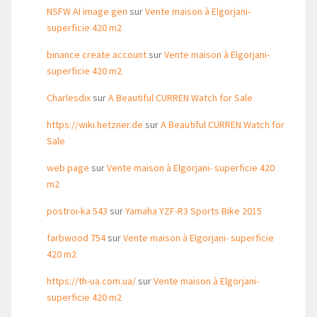
NSFW AI image gen
sur
Vente maison à Elgorjani-
superficie 420 m2
binance create account
sur
Vente maison à Elgorjani-
superficie 420 m2
Charlesdix
sur
A Beautiful CURREN Watch for Sale
https://wiki.hetzner.de
sur
A Beautiful CURREN Watch for
Sale
web page
sur
Vente maison à Elgorjani- superficie 420
m2
postroi-ka 543
sur
Yamaha YZF-R3 Sports Bike 2015
farbwood 754
sur
Vente maison à Elgorjani- superficie
420 m2
https://th-ua.com.ua/
sur
Vente maison à Elgorjani-
superficie 420 m2