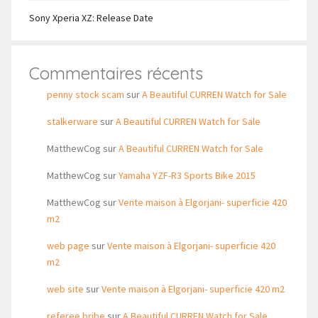
Sony Xperia XZ: Release Date
Commentaires récents
penny stock scam
sur
A Beautiful CURREN Watch for Sale
stalkerware
sur
A Beautiful CURREN Watch for Sale
MatthewCog
sur
A Beautiful CURREN Watch for Sale
MatthewCog
sur
Yamaha YZF-R3 Sports Bike 2015
MatthewCog
sur
Vente maison à Elgorjani- superficie 420
m2
web page
sur
Vente maison à Elgorjani- superficie 420
m2
web site
sur
Vente maison à Elgorjani- superficie 420 m2
referee bribe
sur
A Beautiful CURREN Watch for Sale