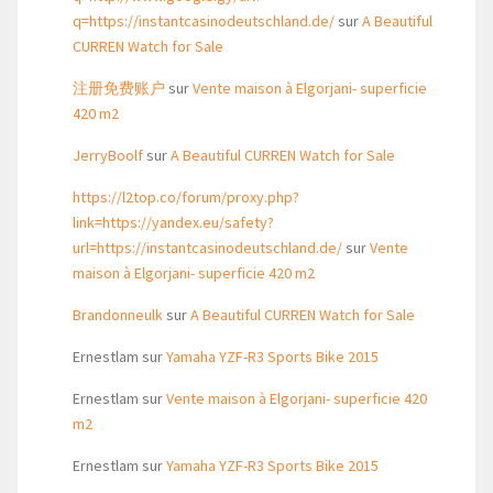
q=https://instantcasinodeutschland.de/
sur
A Beautiful
CURREN Watch for Sale
注册免费账户
sur
Vente maison à Elgorjani- superficie
420 m2
JerryBoolf
sur
A Beautiful CURREN Watch for Sale
https://l2top.co/forum/proxy.php?
link=https://yandex.eu/safety?
url=https://instantcasinodeutschland.de/
sur
Vente
maison à Elgorjani- superficie 420 m2
Brandonneulk
sur
A Beautiful CURREN Watch for Sale
Ernestlam
sur
Yamaha YZF-R3 Sports Bike 2015
Ernestlam
sur
Vente maison à Elgorjani- superficie 420
m2
Ernestlam
sur
Yamaha YZF-R3 Sports Bike 2015