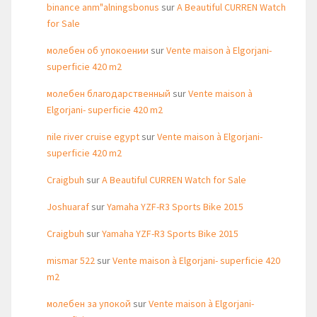
binance anm"alningsbonus
sur
A Beautiful CURREN Watch
for Sale
молебен об упокоении
sur
Vente maison à Elgorjani-
superficie 420 m2
молебен благодарственный
sur
Vente maison à
Elgorjani- superficie 420 m2
nile river cruise egypt
sur
Vente maison à Elgorjani-
superficie 420 m2
Craigbuh
sur
A Beautiful CURREN Watch for Sale
Joshuaraf
sur
Yamaha YZF-R3 Sports Bike 2015
Craigbuh
sur
Yamaha YZF-R3 Sports Bike 2015
mismar 522
sur
Vente maison à Elgorjani- superficie 420
m2
молебен за упокой
sur
Vente maison à Elgorjani-