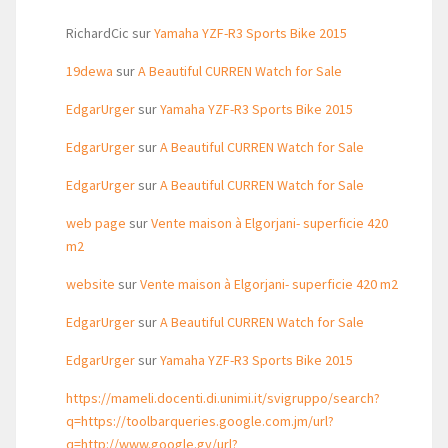
RichardCic
sur
Yamaha YZF-R3 Sports Bike 2015
19dewa
sur
A Beautiful CURREN Watch for Sale
EdgarUrger
sur
Yamaha YZF-R3 Sports Bike 2015
EdgarUrger
sur
A Beautiful CURREN Watch for Sale
EdgarUrger
sur
A Beautiful CURREN Watch for Sale
web page
sur
Vente maison à Elgorjani- superficie 420
m2
website
sur
Vente maison à Elgorjani- superficie 420 m2
EdgarUrger
sur
A Beautiful CURREN Watch for Sale
EdgarUrger
sur
Yamaha YZF-R3 Sports Bike 2015
https://mameli.docenti.di.unimi.it/svigruppo/search?
q=https://toolbarqueries.google.com.jm/url?
q=http://www.google.gy/url?