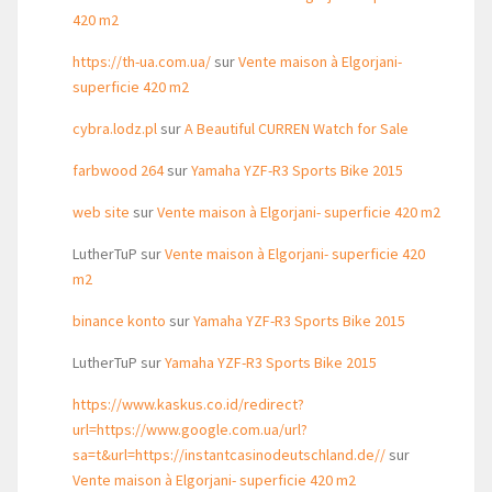
420 m2
https://th-ua.com.ua/
sur
Vente maison à Elgorjani-
superficie 420 m2
cybra.lodz.pl
sur
A Beautiful CURREN Watch for Sale
farbwood 264
sur
Yamaha YZF-R3 Sports Bike 2015
web site
sur
Vente maison à Elgorjani- superficie 420 m2
LutherTuP
sur
Vente maison à Elgorjani- superficie 420
m2
binance konto
sur
Yamaha YZF-R3 Sports Bike 2015
LutherTuP
sur
Yamaha YZF-R3 Sports Bike 2015
https://www.kaskus.co.id/redirect?
url=https://www.google.com.ua/url?
sa=t&url=https://instantcasinodeutschland.de//
sur
Vente maison à Elgorjani- superficie 420 m2