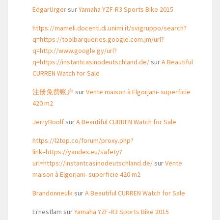
EdgarUrger
sur
Yamaha YZF-R3 Sports Bike 2015
https://mameli.docenti.di.unimi.it/svigruppo/search?
q=https://toolbarqueries.google.com.jm/url?
q=http://www.google.gy/url?
q=https://instantcasinodeutschland.de/
sur
A Beautiful
CURREN Watch for Sale
注册免费账户
sur
Vente maison à Elgorjani- superficie
420 m2
JerryBoolf
sur
A Beautiful CURREN Watch for Sale
https://l2top.co/forum/proxy.php?
link=https://yandex.eu/safety?
url=https://instantcasinodeutschland.de/
sur
Vente
maison à Elgorjani- superficie 420 m2
Brandonneulk
sur
A Beautiful CURREN Watch for Sale
Ernestlam
sur
Yamaha YZF-R3 Sports Bike 2015