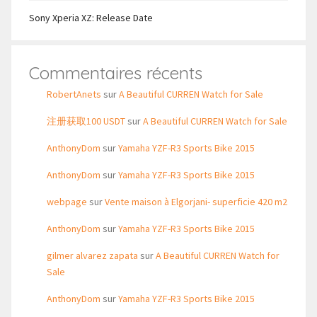
Sony Xperia XZ: Release Date
Commentaires récents
RobertAnets
sur
A Beautiful CURREN Watch for Sale
注册获取100 USDT
sur
A Beautiful CURREN Watch for Sale
AnthonyDom
sur
Yamaha YZF-R3 Sports Bike 2015
AnthonyDom
sur
Yamaha YZF-R3 Sports Bike 2015
webpage
sur
Vente maison à Elgorjani- superficie 420 m2
AnthonyDom
sur
Yamaha YZF-R3 Sports Bike 2015
gilmer alvarez zapata
sur
A Beautiful CURREN Watch for
Sale
AnthonyDom
sur
Yamaha YZF-R3 Sports Bike 2015