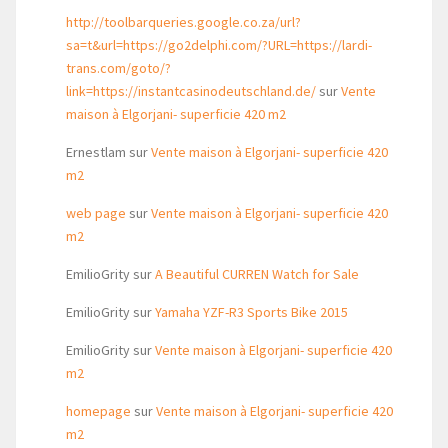
http://toolbarqueries.google.co.za/url?
sa=t&url=https://go2delphi.com/?URL=https://lardi-
trans.com/goto/?
link=https://instantcasinodeutschland.de/
sur
Vente
maison à Elgorjani- superficie 420 m2
Ernestlam
sur
Vente maison à Elgorjani- superficie 420
m2
web page
sur
Vente maison à Elgorjani- superficie 420
m2
EmilioGrity
sur
A Beautiful CURREN Watch for Sale
EmilioGrity
sur
Yamaha YZF-R3 Sports Bike 2015
EmilioGrity
sur
Vente maison à Elgorjani- superficie 420
m2
homepage
sur
Vente maison à Elgorjani- superficie 420
m2