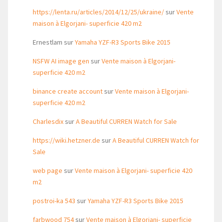
https://lenta.ru/articles/2014/12/25/ukraine/
sur
Vente
maison à Elgorjani- superficie 420 m2
Ernestlam
sur
Yamaha YZF-R3 Sports Bike 2015
NSFW AI image gen
sur
Vente maison à Elgorjani-
superficie 420 m2
binance create account
sur
Vente maison à Elgorjani-
superficie 420 m2
Charlesdix
sur
A Beautiful CURREN Watch for Sale
https://wiki.hetzner.de
sur
A Beautiful CURREN Watch for
Sale
web page
sur
Vente maison à Elgorjani- superficie 420
m2
postroi-ka 543
sur
Yamaha YZF-R3 Sports Bike 2015
farbwood 754
sur
Vente maison à Elgorjani- superficie