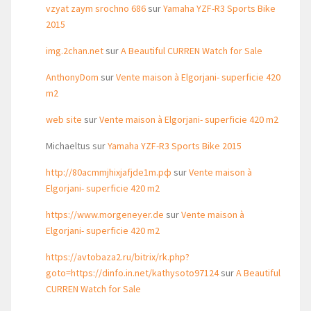
vzyat zaym srochno 686
sur
Yamaha YZF-R3 Sports Bike
2015
img.2chan.net
sur
A Beautiful CURREN Watch for Sale
AnthonyDom
sur
Vente maison à Elgorjani- superficie 420
m2
web site
sur
Vente maison à Elgorjani- superficie 420 m2
Michaeltus
sur
Yamaha YZF-R3 Sports Bike 2015
http://80acmmjhixjafjde1m.рф
sur
Vente maison à
Elgorjani- superficie 420 m2
https://www.morgeneyer.de
sur
Vente maison à
Elgorjani- superficie 420 m2
https://avtobaza2.ru/bitrix/rk.php?
goto=https://dinfo.in.net/kathysoto97124
sur
A Beautiful
CURREN Watch for Sale