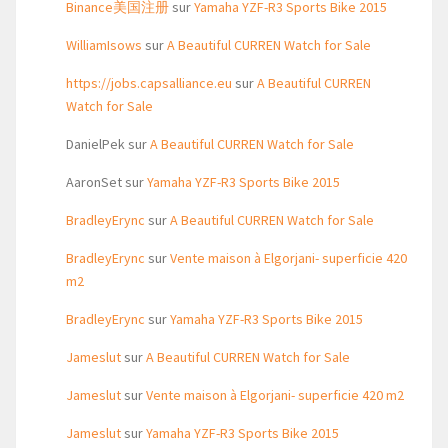
Binance美国注册
sur
Yamaha YZF-R3 Sports Bike 2015
WilliamIsows
sur
A Beautiful CURREN Watch for Sale
https://jobs.capsalliance.eu
sur
A Beautiful CURREN
Watch for Sale
DanielPek
sur
A Beautiful CURREN Watch for Sale
AaronSet
sur
Yamaha YZF-R3 Sports Bike 2015
BradleyErync
sur
A Beautiful CURREN Watch for Sale
BradleyErync
sur
Vente maison à Elgorjani- superficie 420
m2
BradleyErync
sur
Yamaha YZF-R3 Sports Bike 2015
Jameslut
sur
A Beautiful CURREN Watch for Sale
Jameslut
sur
Vente maison à Elgorjani- superficie 420 m2
Jameslut
sur
Yamaha YZF-R3 Sports Bike 2015