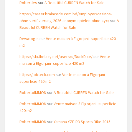
Robertles
sur
A Beautiful CURREN Watch for Sale
https://career.braincode.com.bd/employer/casinos-
ohne-verifizierung-2026-anonym-spielen-ohne-kyc/
sur
A
Beautiful CURREN Watch for Sale
Dewatogel
sur
Vente maison à Elgorjani- superficie 420
m2
https://sfx.thelazy.net/users/u/DuckDice/
sur
Vente
maison à Elgorjani- superficie 420 m2
https://jobteck.com
sur
Vente maison à Elgorjani-
superficie 420 m2
RobertoIMMON
sur
A Beautiful CURREN Watch for Sale
RobertoIMMON
sur
Vente maison à Elgorjani- superficie
420 m2
RobertoIMMON
sur
Yamaha YZF-R3 Sports Bike 2015