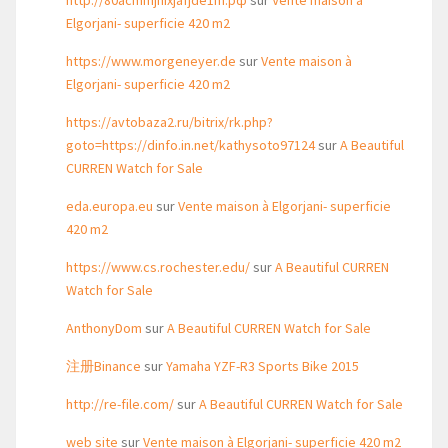
http://80acmmjhixjafjde1m.рф
sur
Vente maison à
Elgorjani- superficie 420 m2
https://www.morgeneyer.de
sur
Vente maison à
Elgorjani- superficie 420 m2
https://avtobaza2.ru/bitrix/rk.php?
goto=https://dinfo.in.net/kathysoto97124
sur
A Beautiful
CURREN Watch for Sale
eda.europa.eu
sur
Vente maison à Elgorjani- superficie
420 m2
https://www.cs.rochester.edu/
sur
A Beautiful CURREN
Watch for Sale
AnthonyDom
sur
A Beautiful CURREN Watch for Sale
注册Binance
sur
Yamaha YZF-R3 Sports Bike 2015
http://re-file.com/
sur
A Beautiful CURREN Watch for Sale
web site
sur
Vente maison à Elgorjani- superficie 420 m2