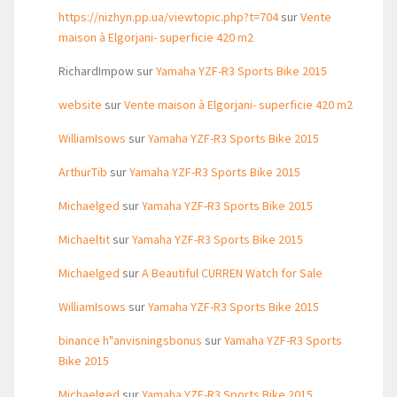
https://nizhyn.pp.ua/viewtopic.php?t=704
sur
Vente
maison à Elgorjani- superficie 420 m2
RichardImpow
sur
Yamaha YZF-R3 Sports Bike 2015
website
sur
Vente maison à Elgorjani- superficie 420 m2
WilliamIsows
sur
Yamaha YZF-R3 Sports Bike 2015
ArthurTib
sur
Yamaha YZF-R3 Sports Bike 2015
Michaelged
sur
Yamaha YZF-R3 Sports Bike 2015
Michaeltit
sur
Yamaha YZF-R3 Sports Bike 2015
Michaelged
sur
A Beautiful CURREN Watch for Sale
WilliamIsows
sur
Yamaha YZF-R3 Sports Bike 2015
binance h"anvisningsbonus
sur
Yamaha YZF-R3 Sports
Bike 2015
Michaelged
sur
Yamaha YZF-R3 Sports Bike 2015