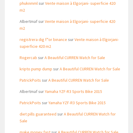
phuknmml
sur
Vente maison à Elgorjani- superficie 420
m2
Albertmaf
sur
Vente maison à Elgorjani- superficie 420
m2
registrera dig f"or binance
sur
Vente maison à Elgorjani-
superficie 420 m2
Rogercab
sur
A Beautiful CURREN Watch for Sale
kripto pump dump
sur
A Beautiful CURREN Watch for Sale
PatrickPoits
sur
A Beautiful CURREN Watch for Sale
Albertmaf
sur
Yamaha YZF-R3 Sports Bike 2015
PatrickPoits
sur
Yamaha YZF-R3 Sports Bike 2015
diet pills guaranteed
sur
A Beautiful CURREN Watch for
Sale
make money fast
sur
A Beautiful CURREN Watch for Sale