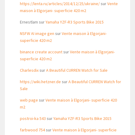
https://lenta.ru/articles/2014/12/25/ukraine/
sur
Vente
maison à Elgorjani- superficie 420 m2
Ernestlam
sur
Yamaha YZF-R3 Sports Bike 2015
NSFW AI image gen
sur
Vente maison à Elgorjani-
superficie 420 m2
binance create account
sur
Vente maison à Elgorjani-
superficie 420 m2
Charlesdix
sur
A Beautiful CURREN Watch for Sale
https://wiki.hetzner.de
sur
A Beautiful CURREN Watch for
Sale
web page
sur
Vente maison à Elgorjani- superficie 420
m2
postroi-ka 543
sur
Yamaha YZF-R3 Sports Bike 2015
farbwood 754
sur
Vente maison à Elgorjani- superficie