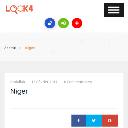
Acceuil
Niger
Abdallah
18 Février 2017
0 Commentaires
Niger