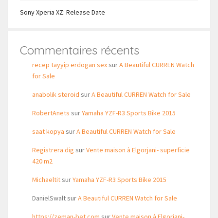
Sony Xperia XZ: Release Date
Commentaires récents
recep tayyip erdogan sex
sur
A Beautiful CURREN Watch
for Sale
anabolik steroid
sur
A Beautiful CURREN Watch for Sale
RobertAnets
sur
Yamaha YZF-R3 Sports Bike 2015
saat kopya
sur
A Beautiful CURREN Watch for Sale
Registrera dig
sur
Vente maison à Elgorjani- superficie
420 m2
Michaeltit
sur
Yamaha YZF-R3 Sports Bike 2015
DanielSwalt
sur
A Beautiful CURREN Watch for Sale
https://zeman-bet.com
sur
Vente maison à Elgorjani-