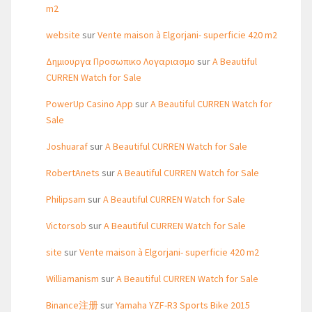
m2
website
sur
Vente maison à Elgorjani- superficie 420 m2
Δημιουργα Προσωπικο Λογαριασμο
sur
A Beautiful
CURREN Watch for Sale
PowerUp Casino App
sur
A Beautiful CURREN Watch for
Sale
Joshuaraf
sur
A Beautiful CURREN Watch for Sale
RobertAnets
sur
A Beautiful CURREN Watch for Sale
Philipsam
sur
A Beautiful CURREN Watch for Sale
Victorsob
sur
A Beautiful CURREN Watch for Sale
site
sur
Vente maison à Elgorjani- superficie 420 m2
Williamanism
sur
A Beautiful CURREN Watch for Sale
Binance注册
sur
Yamaha YZF-R3 Sports Bike 2015