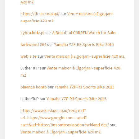
420 m2
https://th-ua.com.ua/
sur
Vente maison à Elgorjani-
superficie 420 m2
cybra.lodz.pl
sur
A Beautiful CURREN Watch for Sale
farbwood 264
sur
Yamaha YZF-R3 Sports Bike 2015
web site
sur
Vente maison à Elgorjani- superficie 420 m2
LutherTuP
sur
Vente maison à Elgorjani- superficie 420
m2
binance konto
sur
Yamaha YZF-R3 Sports Bike 2015
LutherTuP
sur
Yamaha YZF-R3 Sports Bike 2015
https://www.kaskus.co.id/redirect?
url=https://www.google.com.ua/url?
sa=t&url=https://instantcasinodeutschland.de//
sur
Vente maison à Elgorjani- superficie 420 m2