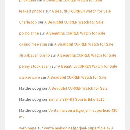
phukhdml
sur
A Beautiful CURREN Watch for Sale
leaked photos
sur
A Beautiful CURREN Watch for Sale
Charlesdix
sur
A Beautiful CURREN Watch for Sale
porno anne
sur
A Beautiful CURREN Watch for Sale
casino free spin
sur
A Beautiful CURREN Watch for Sale
ali babacan porno
sur
A Beautiful CURREN Watch for Sale
penny stock scam
sur
A Beautiful CURREN Watch for Sale
stalkerware
sur
A Beautiful CURREN Watch for Sale
MatthewCog
sur
A Beautiful CURREN Watch for Sale
MatthewCog
sur
Yamaha YZF-R3 Sports Bike 2015
MatthewCog
sur
Vente maison à Elgorjani- superficie 420
m2
web page
sur
Vente maison à Elgorjani- superficie 420