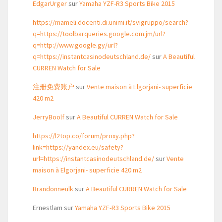
EdgarUrger
sur
Yamaha YZF-R3 Sports Bike 2015
https://mameli.docenti.di.unimi.it/svigruppo/search?
q=https://toolbarqueries.google.com.jm/url?
q=http://www.google.gy/url?
q=https://instantcasinodeutschland.de/
sur
A Beautiful
CURREN Watch for Sale
注册免费账户
sur
Vente maison à Elgorjani- superficie
420 m2
JerryBoolf
sur
A Beautiful CURREN Watch for Sale
https://l2top.co/forum/proxy.php?
link=https://yandex.eu/safety?
url=https://instantcasinodeutschland.de/
sur
Vente
maison à Elgorjani- superficie 420 m2
Brandonneulk
sur
A Beautiful CURREN Watch for Sale
Ernestlam
sur
Yamaha YZF-R3 Sports Bike 2015