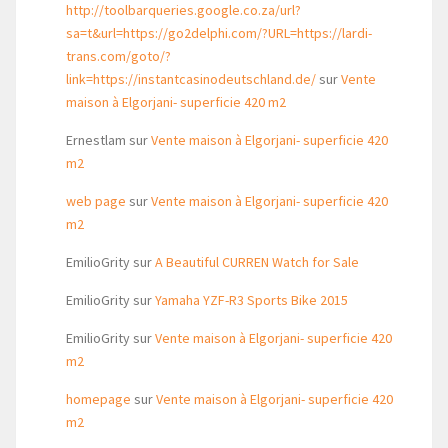
http://toolbarqueries.google.co.za/url?
sa=t&url=https://go2delphi.com/?URL=https://lardi-
trans.com/goto/?
link=https://instantcasinodeutschland.de/
sur
Vente
maison à Elgorjani- superficie 420 m2
Ernestlam
sur
Vente maison à Elgorjani- superficie 420
m2
web page
sur
Vente maison à Elgorjani- superficie 420
m2
EmilioGrity
sur
A Beautiful CURREN Watch for Sale
EmilioGrity
sur
Yamaha YZF-R3 Sports Bike 2015
EmilioGrity
sur
Vente maison à Elgorjani- superficie 420
m2
homepage
sur
Vente maison à Elgorjani- superficie 420
m2