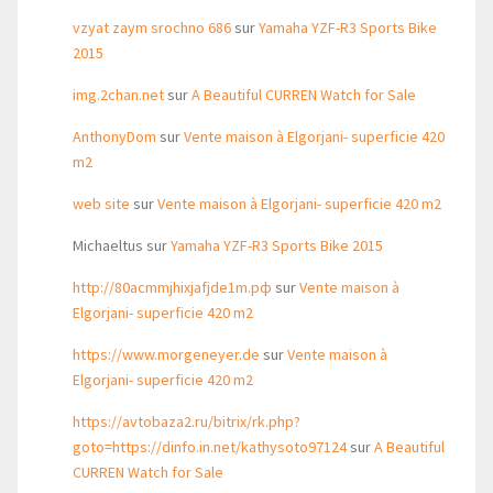
vzyat zaym srochno 686
sur
Yamaha YZF-R3 Sports Bike
2015
img.2chan.net
sur
A Beautiful CURREN Watch for Sale
AnthonyDom
sur
Vente maison à Elgorjani- superficie 420
m2
web site
sur
Vente maison à Elgorjani- superficie 420 m2
Michaeltus
sur
Yamaha YZF-R3 Sports Bike 2015
http://80acmmjhixjafjde1m.рф
sur
Vente maison à
Elgorjani- superficie 420 m2
https://www.morgeneyer.de
sur
Vente maison à
Elgorjani- superficie 420 m2
https://avtobaza2.ru/bitrix/rk.php?
goto=https://dinfo.in.net/kathysoto97124
sur
A Beautiful
CURREN Watch for Sale