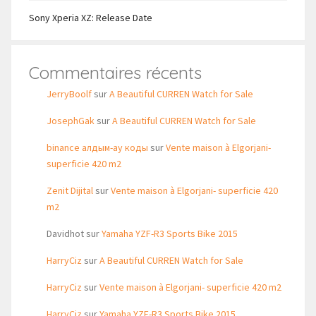
Sony Xperia XZ: Release Date
Commentaires récents
JerryBoolf
sur
A Beautiful CURREN Watch for Sale
JosephGak
sur
A Beautiful CURREN Watch for Sale
binance алдым-ау коды
sur
Vente maison à Elgorjani-
superficie 420 m2
Zenit Dijital
sur
Vente maison à Elgorjani- superficie 420
m2
Davidhot
sur
Yamaha YZF-R3 Sports Bike 2015
HarryCiz
sur
A Beautiful CURREN Watch for Sale
HarryCiz
sur
Vente maison à Elgorjani- superficie 420 m2
HarryCiz
sur
Yamaha YZF-R3 Sports Bike 2015