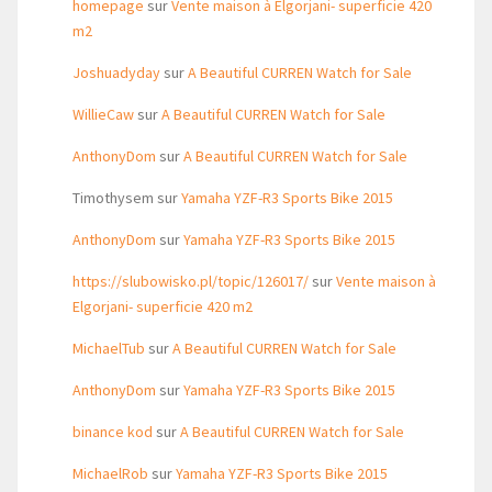
homepage
sur
Vente maison à Elgorjani- superficie 420
m2
Joshuadyday
sur
A Beautiful CURREN Watch for Sale
WillieCaw
sur
A Beautiful CURREN Watch for Sale
AnthonyDom
sur
A Beautiful CURREN Watch for Sale
Timothysem
sur
Yamaha YZF-R3 Sports Bike 2015
AnthonyDom
sur
Yamaha YZF-R3 Sports Bike 2015
https://slubowisko.pl/topic/126017/
sur
Vente maison à
Elgorjani- superficie 420 m2
MichaelTub
sur
A Beautiful CURREN Watch for Sale
AnthonyDom
sur
Yamaha YZF-R3 Sports Bike 2015
binance kod
sur
A Beautiful CURREN Watch for Sale
MichaelRob
sur
Yamaha YZF-R3 Sports Bike 2015