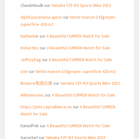
ClaudeNoulk
sur
Yamaha YZF-R3 Sports Bike 2015
dijital pazarlama ajansı
sur
Vente maison à Elgorjani-
superficie 420 m2
Nathanlak
sur
A Beautiful CURREN Watch for Sale
Robertles
sur
A Beautiful CURREN Watch for Sale
JeffreyDag
sur
A Beautiful CURREN Watch for Sale
site
sur
Vente maison à Elgorjani- superficie 420 m2
Binance美国注册
sur
Yamaha YZF-R3 Sports Bike 2015
WilliamIsows
sur
A Beautiful CURREN Watch for Sale
https://jobs.capsalliance.eu
sur
A Beautiful CURREN
Watch for Sale
DanielPek
sur
A Beautiful CURREN Watch for Sale
AaronSet
sur
Yamaha YZF-R3 Sports Bike 2015