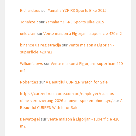
Richardbus
sur
Yamaha YZF-R3 Sports Bike 2015
JonahzeR
sur
Yamaha YZF-R3 Sports Bike 2015
unlocker
sur
Vente maison à Elgorjani- superficie 420 m2
binance us registrācija
sur
Vente maison à Elgorjani-
superficie 420 m2
WilliamIsows
sur
Vente maison à Elgorjani- superficie 420
m2
Robertles
sur
A Beautiful CURREN Watch for Sale
https://career.braincode.com.bd/employer/casinos-
ohne-verifizierung-2026-anonym-spielen-ohne-kyc/
sur
A
Beautiful CURREN Watch for Sale
Dewatogel
sur
Vente maison à Elgorjani- superficie 420
m2