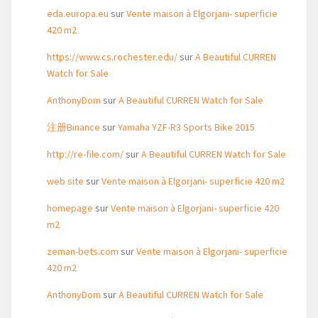
eda.europa.eu
sur
Vente maison à Elgorjani- superficie
420 m2
https://www.cs.rochester.edu/
sur
A Beautiful CURREN
Watch for Sale
AnthonyDom
sur
A Beautiful CURREN Watch for Sale
注册Binance
sur
Yamaha YZF-R3 Sports Bike 2015
http://re-file.com/
sur
A Beautiful CURREN Watch for Sale
web site
sur
Vente maison à Elgorjani- superficie 420 m2
homepage
sur
Vente maison à Elgorjani- superficie 420
m2
zeman-bets.com
sur
Vente maison à Elgorjani- superficie
420 m2
AnthonyDom
sur
A Beautiful CURREN Watch for Sale