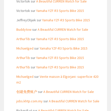
Victortok
sur
A Beautiful CURREN Watch for Sale
Victortok
sur
Yamaha YZF-R3 Sports Bike 2015
JeffreyObjek
sur
Yamaha YZF-R3 Sports Bike 2015
Buddytow
sur
A Beautiful CURREN Watch for Sale
ArthurTib
sur
Yamaha YZF-R3 Sports Bike 2015
Michaelged
sur
Yamaha YZF-R3 Sports Bike 2015
ArthurTib
sur
Yamaha YZF-R3 Sports Bike 2015
ArthurTib
sur
Yamaha YZF-R3 Sports Bike 2015
Michaelged
sur
Vente maison à Elgorjani- superficie 420
m2
创建免费账户
sur
A Beautiful CURREN Watch for Sale
jobs.khtp.com.my
sur
A Beautiful CURREN Watch for Sale
RichardLut
sur
A Beautiful CURREN Watch for Sale