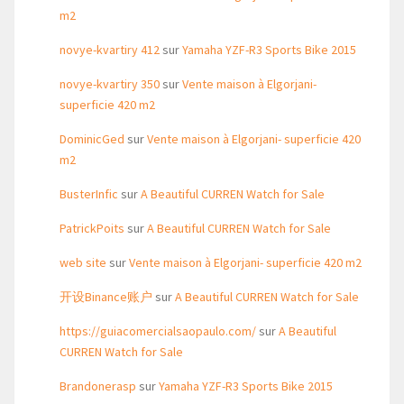
m2
novye-kvartiry 412
sur
Yamaha YZF-R3 Sports Bike 2015
novye-kvartiry 350
sur
Vente maison à Elgorjani-
superficie 420 m2
DominicGed
sur
Vente maison à Elgorjani- superficie 420
m2
BusterInfic
sur
A Beautiful CURREN Watch for Sale
PatrickPoits
sur
A Beautiful CURREN Watch for Sale
web site
sur
Vente maison à Elgorjani- superficie 420 m2
开设Binance账户
sur
A Beautiful CURREN Watch for Sale
https://guiacomercialsaopaulo.com/
sur
A Beautiful
CURREN Watch for Sale
Brandonerasp
sur
Yamaha YZF-R3 Sports Bike 2015