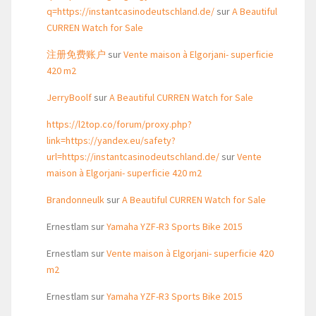
q=https://instantcasinodeutschland.de/
sur
A Beautiful
CURREN Watch for Sale
注册免费账户
sur
Vente maison à Elgorjani- superficie
420 m2
JerryBoolf
sur
A Beautiful CURREN Watch for Sale
https://l2top.co/forum/proxy.php?
link=https://yandex.eu/safety?
url=https://instantcasinodeutschland.de/
sur
Vente
maison à Elgorjani- superficie 420 m2
Brandonneulk
sur
A Beautiful CURREN Watch for Sale
Ernestlam
sur
Yamaha YZF-R3 Sports Bike 2015
Ernestlam
sur
Vente maison à Elgorjani- superficie 420
m2
Ernestlam
sur
Yamaha YZF-R3 Sports Bike 2015