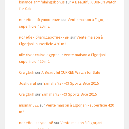
binance anm"alningsbonus
sur
A Beautiful CURREN Watch
for Sale
молебен об упокоении
sur
Vente maison à Elgorjani-
superficie 420 m2
молебен благодарственный
sur
Vente maison à
Elgorjani- superficie 420 m2
nile river cruise egypt
sur
Vente maison à Elgorjani-
superficie 420 m2
Craigbuh
sur
A Beautiful CURREN Watch for Sale
Joshuaraf
sur
Yamaha YZF-R3 Sports Bike 2015
Craigbuh
sur
Yamaha YZF-R3 Sports Bike 2015
mismar 522
sur
Vente maison à Elgorjani- superficie 420
m2
молебен за упокой
sur
Vente maison à Elgorjani-