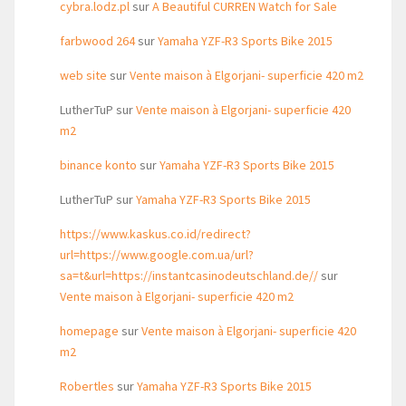
cybra.lodz.pl
sur
A Beautiful CURREN Watch for Sale
farbwood 264
sur
Yamaha YZF-R3 Sports Bike 2015
web site
sur
Vente maison à Elgorjani- superficie 420 m2
LutherTuP
sur
Vente maison à Elgorjani- superficie 420
m2
binance konto
sur
Yamaha YZF-R3 Sports Bike 2015
LutherTuP
sur
Yamaha YZF-R3 Sports Bike 2015
https://www.kaskus.co.id/redirect?
url=https://www.google.com.ua/url?
sa=t&url=https://instantcasinodeutschland.de//
sur
Vente maison à Elgorjani- superficie 420 m2
homepage
sur
Vente maison à Elgorjani- superficie 420
m2
Robertles
sur
Yamaha YZF-R3 Sports Bike 2015