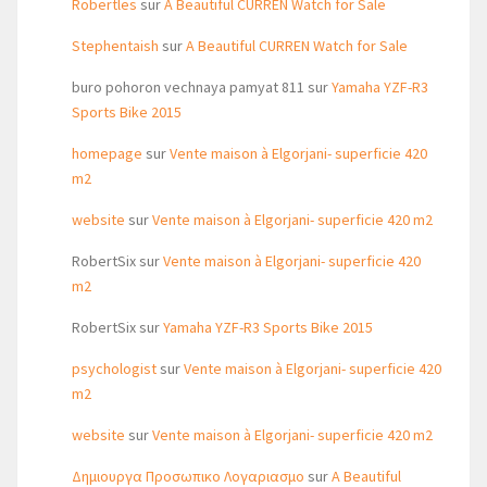
Robertles
sur
A Beautiful CURREN Watch for Sale
Stephentaish
sur
A Beautiful CURREN Watch for Sale
buro pohoron vechnaya pamyat 811
sur
Yamaha YZF-R3
Sports Bike 2015
homepage
sur
Vente maison à Elgorjani- superficie 420
m2
website
sur
Vente maison à Elgorjani- superficie 420 m2
RobertSix
sur
Vente maison à Elgorjani- superficie 420
m2
RobertSix
sur
Yamaha YZF-R3 Sports Bike 2015
psychologist
sur
Vente maison à Elgorjani- superficie 420
m2
website
sur
Vente maison à Elgorjani- superficie 420 m2
Δημιουργα Προσωπικο Λογαριασμο
sur
A Beautiful