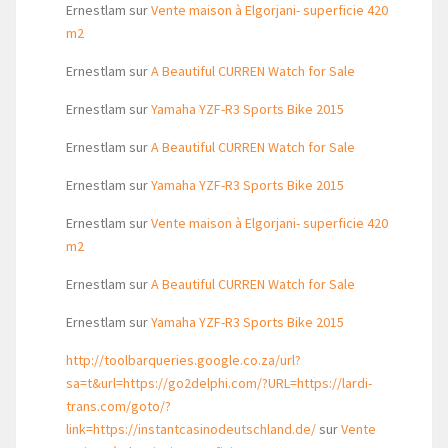
Ernestlam
sur
Vente maison à Elgorjani- superficie 420
m2
Ernestlam
sur
A Beautiful CURREN Watch for Sale
Ernestlam
sur
Yamaha YZF-R3 Sports Bike 2015
Ernestlam
sur
A Beautiful CURREN Watch for Sale
Ernestlam
sur
Yamaha YZF-R3 Sports Bike 2015
Ernestlam
sur
Vente maison à Elgorjani- superficie 420
m2
Ernestlam
sur
A Beautiful CURREN Watch for Sale
Ernestlam
sur
Yamaha YZF-R3 Sports Bike 2015
http://toolbarqueries.google.co.za/url?
sa=t&url=https://go2delphi.com/?URL=https://lardi-
trans.com/goto/?
link=https://instantcasinodeutschland.de/
sur
Vente