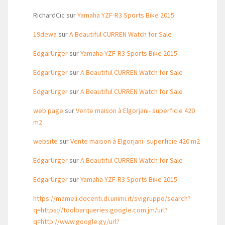
RichardCic
sur
Yamaha YZF-R3 Sports Bike 2015
19dewa
sur
A Beautiful CURREN Watch for Sale
EdgarUrger
sur
Yamaha YZF-R3 Sports Bike 2015
EdgarUrger
sur
A Beautiful CURREN Watch for Sale
EdgarUrger
sur
A Beautiful CURREN Watch for Sale
web page
sur
Vente maison à Elgorjani- superficie 420
m2
website
sur
Vente maison à Elgorjani- superficie 420 m2
EdgarUrger
sur
A Beautiful CURREN Watch for Sale
EdgarUrger
sur
Yamaha YZF-R3 Sports Bike 2015
https://mameli.docenti.di.unimi.it/svigruppo/search?
q=https://toolbarqueries.google.com.jm/url?
q=http://www.google.gy/url?