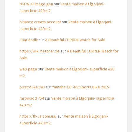
NSFW AI image gen
sur
Vente maison à Elgorjani-
superficie 420 m2
binance create account
sur
Vente maison à Elgorjani-
superficie 420 m2
Charlesdix
sur
A Beautiful CURREN Watch for Sale
https://wiki.hetzner.de
sur
A Beautiful CURREN Watch for
Sale
web page
sur
Vente maison à Elgorjani- superficie 420
m2
postroi-ka 543
sur
Yamaha YZF-R3 Sports Bike 2015
farbwood 754
sur
Vente maison à Elgorjani- superficie
420 m2
https://th-ua.com.ua/
sur
Vente maison à Elgorjani-
superficie 420 m2