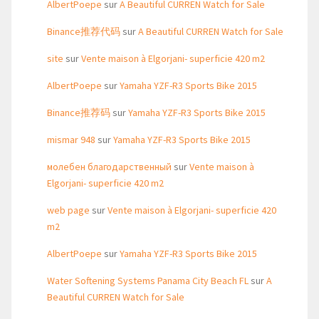
AlbertPoepe
sur
A Beautiful CURREN Watch for Sale
Binance推荐代码
sur
A Beautiful CURREN Watch for Sale
site
sur
Vente maison à Elgorjani- superficie 420 m2
AlbertPoepe
sur
Yamaha YZF-R3 Sports Bike 2015
Binance推荐码
sur
Yamaha YZF-R3 Sports Bike 2015
mismar 948
sur
Yamaha YZF-R3 Sports Bike 2015
молебен благодарственный
sur
Vente maison à
Elgorjani- superficie 420 m2
web page
sur
Vente maison à Elgorjani- superficie 420
m2
AlbertPoepe
sur
Yamaha YZF-R3 Sports Bike 2015
Water Softening Systems Panama City Beach FL
sur
A
Beautiful CURREN Watch for Sale