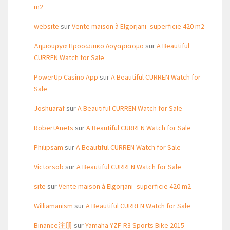
m2
website
sur
Vente maison à Elgorjani- superficie 420 m2
Δημιουργα Προσωπικο Λογαριασμο
sur
A Beautiful
CURREN Watch for Sale
PowerUp Casino App
sur
A Beautiful CURREN Watch for
Sale
Joshuaraf
sur
A Beautiful CURREN Watch for Sale
RobertAnets
sur
A Beautiful CURREN Watch for Sale
Philipsam
sur
A Beautiful CURREN Watch for Sale
Victorsob
sur
A Beautiful CURREN Watch for Sale
site
sur
Vente maison à Elgorjani- superficie 420 m2
Williamanism
sur
A Beautiful CURREN Watch for Sale
Binance注册
sur
Yamaha YZF-R3 Sports Bike 2015