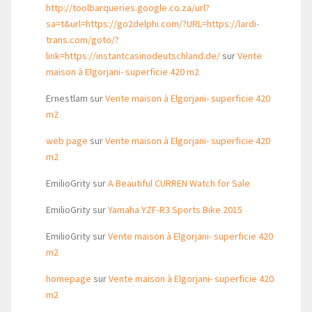
http://toolbarqueries.google.co.za/url?
sa=t&url=https://go2delphi.com/?URL=https://lardi-
trans.com/goto/?
link=https://instantcasinodeutschland.de/
sur
Vente
maison à Elgorjani- superficie 420 m2
Ernestlam
sur
Vente maison à Elgorjani- superficie 420
m2
web page
sur
Vente maison à Elgorjani- superficie 420
m2
EmilioGrity
sur
A Beautiful CURREN Watch for Sale
EmilioGrity
sur
Yamaha YZF-R3 Sports Bike 2015
EmilioGrity
sur
Vente maison à Elgorjani- superficie 420
m2
homepage
sur
Vente maison à Elgorjani- superficie 420
m2