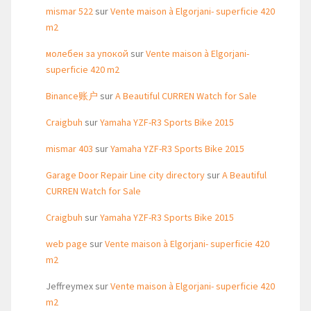
mismar 522
sur
Vente maison à Elgorjani- superficie 420
m2
молебен за упокой
sur
Vente maison à Elgorjani-
superficie 420 m2
Binance账户
sur
A Beautiful CURREN Watch for Sale
Craigbuh
sur
Yamaha YZF-R3 Sports Bike 2015
mismar 403
sur
Yamaha YZF-R3 Sports Bike 2015
Garage Door Repair Line city directory
sur
A Beautiful
CURREN Watch for Sale
Craigbuh
sur
Yamaha YZF-R3 Sports Bike 2015
web page
sur
Vente maison à Elgorjani- superficie 420
m2
Jeffreymex
sur
Vente maison à Elgorjani- superficie 420
m2