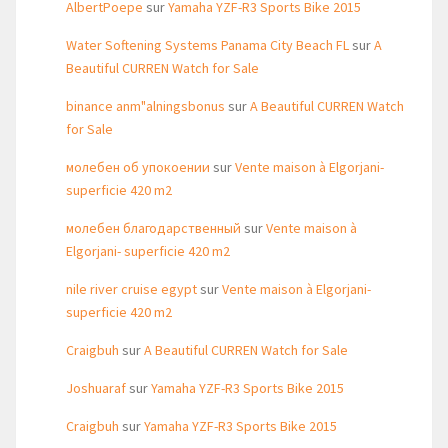
AlbertPoepe
sur
Yamaha YZF-R3 Sports Bike 2015
Water Softening Systems Panama City Beach FL
sur
A
Beautiful CURREN Watch for Sale
binance anm"alningsbonus
sur
A Beautiful CURREN Watch
for Sale
молебен об упокоении
sur
Vente maison à Elgorjani-
superficie 420 m2
молебен благодарственный
sur
Vente maison à
Elgorjani- superficie 420 m2
nile river cruise egypt
sur
Vente maison à Elgorjani-
superficie 420 m2
Craigbuh
sur
A Beautiful CURREN Watch for Sale
Joshuaraf
sur
Yamaha YZF-R3 Sports Bike 2015
Craigbuh
sur
Yamaha YZF-R3 Sports Bike 2015