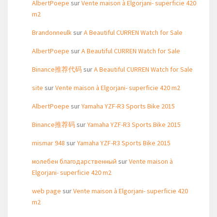
AlbertPoepe
sur
Vente maison à Elgorjani- superficie 420
m2
Brandonneulk
sur
A Beautiful CURREN Watch for Sale
AlbertPoepe
sur
A Beautiful CURREN Watch for Sale
Binance推荐代码
sur
A Beautiful CURREN Watch for Sale
site
sur
Vente maison à Elgorjani- superficie 420 m2
AlbertPoepe
sur
Yamaha YZF-R3 Sports Bike 2015
Binance推荐码
sur
Yamaha YZF-R3 Sports Bike 2015
mismar 948
sur
Yamaha YZF-R3 Sports Bike 2015
молебен благодарственный
sur
Vente maison à
Elgorjani- superficie 420 m2
web page
sur
Vente maison à Elgorjani- superficie 420
m2