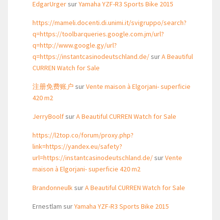
EdgarUrger
sur
Yamaha YZF-R3 Sports Bike 2015
https://mameli.docenti.di.unimi.it/svigruppo/search?
q=https://toolbarqueries.google.com.jm/url?
q=http://www.google.gy/url?
q=https://instantcasinodeutschland.de/
sur
A Beautiful
CURREN Watch for Sale
注册免费账户
sur
Vente maison à Elgorjani- superficie
420 m2
JerryBoolf
sur
A Beautiful CURREN Watch for Sale
https://l2top.co/forum/proxy.php?
link=https://yandex.eu/safety?
url=https://instantcasinodeutschland.de/
sur
Vente
maison à Elgorjani- superficie 420 m2
Brandonneulk
sur
A Beautiful CURREN Watch for Sale
Ernestlam
sur
Yamaha YZF-R3 Sports Bike 2015