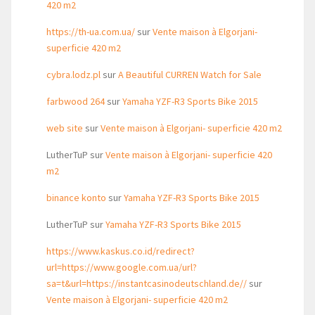
420 m2
https://th-ua.com.ua/
sur
Vente maison à Elgorjani-
superficie 420 m2
cybra.lodz.pl
sur
A Beautiful CURREN Watch for Sale
farbwood 264
sur
Yamaha YZF-R3 Sports Bike 2015
web site
sur
Vente maison à Elgorjani- superficie 420 m2
LutherTuP
sur
Vente maison à Elgorjani- superficie 420
m2
binance konto
sur
Yamaha YZF-R3 Sports Bike 2015
LutherTuP
sur
Yamaha YZF-R3 Sports Bike 2015
https://www.kaskus.co.id/redirect?
url=https://www.google.com.ua/url?
sa=t&url=https://instantcasinodeutschland.de//
sur
Vente maison à Elgorjani- superficie 420 m2