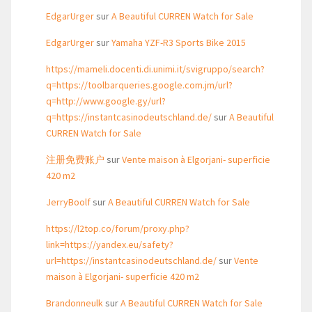
EdgarUrger
sur
A Beautiful CURREN Watch for Sale
EdgarUrger
sur
Yamaha YZF-R3 Sports Bike 2015
https://mameli.docenti.di.unimi.it/svigruppo/search?
q=https://toolbarqueries.google.com.jm/url?
q=http://www.google.gy/url?
q=https://instantcasinodeutschland.de/
sur
A Beautiful
CURREN Watch for Sale
注册免费账户
sur
Vente maison à Elgorjani- superficie
420 m2
JerryBoolf
sur
A Beautiful CURREN Watch for Sale
https://l2top.co/forum/proxy.php?
link=https://yandex.eu/safety?
url=https://instantcasinodeutschland.de/
sur
Vente
maison à Elgorjani- superficie 420 m2
Brandonneulk
sur
A Beautiful CURREN Watch for Sale