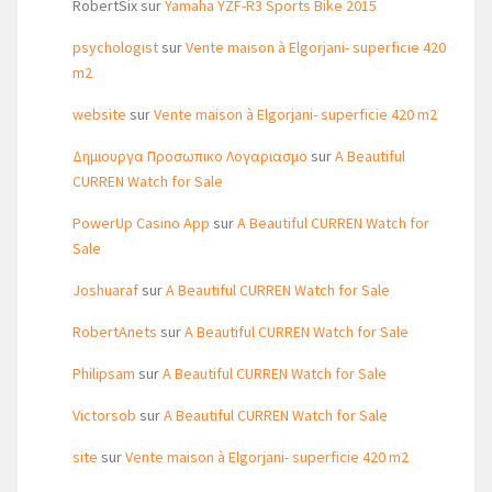
RobertSix
sur
Yamaha YZF-R3 Sports Bike 2015
psychologist
sur
Vente maison à Elgorjani- superficie 420
m2
website
sur
Vente maison à Elgorjani- superficie 420 m2
Δημιουργα Προσωπικο Λογαριασμο
sur
A Beautiful
CURREN Watch for Sale
PowerUp Casino App
sur
A Beautiful CURREN Watch for
Sale
Joshuaraf
sur
A Beautiful CURREN Watch for Sale
RobertAnets
sur
A Beautiful CURREN Watch for Sale
Philipsam
sur
A Beautiful CURREN Watch for Sale
Victorsob
sur
A Beautiful CURREN Watch for Sale
site
sur
Vente maison à Elgorjani- superficie 420 m2