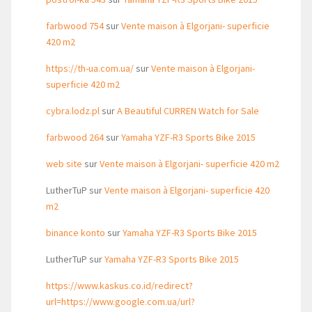
farbwood 754
sur
Vente maison à Elgorjani- superficie
420 m2
https://th-ua.com.ua/
sur
Vente maison à Elgorjani-
superficie 420 m2
cybra.lodz.pl
sur
A Beautiful CURREN Watch for Sale
farbwood 264
sur
Yamaha YZF-R3 Sports Bike 2015
web site
sur
Vente maison à Elgorjani- superficie 420 m2
LutherTuP
sur
Vente maison à Elgorjani- superficie 420
m2
binance konto
sur
Yamaha YZF-R3 Sports Bike 2015
LutherTuP
sur
Yamaha YZF-R3 Sports Bike 2015
https://www.kaskus.co.id/redirect?
url=https://www.google.com.ua/url?