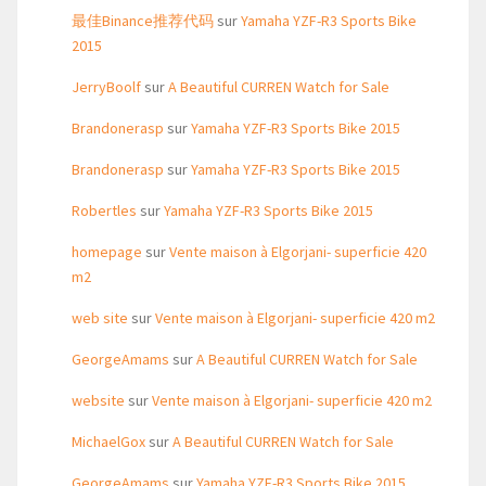
最佳Binance推荐代码
sur
Yamaha YZF-R3 Sports Bike
2015
JerryBoolf
sur
A Beautiful CURREN Watch for Sale
Brandonerasp
sur
Yamaha YZF-R3 Sports Bike 2015
Brandonerasp
sur
Yamaha YZF-R3 Sports Bike 2015
Robertles
sur
Yamaha YZF-R3 Sports Bike 2015
homepage
sur
Vente maison à Elgorjani- superficie 420
m2
web site
sur
Vente maison à Elgorjani- superficie 420 m2
GeorgeAmams
sur
A Beautiful CURREN Watch for Sale
website
sur
Vente maison à Elgorjani- superficie 420 m2
MichaelGox
sur
A Beautiful CURREN Watch for Sale
GeorgeAmams
sur
Yamaha YZF-R3 Sports Bike 2015