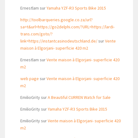
Ernestlam
sur
Yamaha YZF-R3 Sports Bike 2015
http://toolbarqueries.google.co.za/url?
sa=t&url=https://go2delphi.com/?URL=https://lardi-
trans.com/goto/?
link=https://instantcasinodeutschland.de/
sur
Vente
maison à Elgorjani- superficie 420 m2
Ernestlam
sur
Vente maison à Elgorjani- superficie 420
m2
web page
sur
Vente maison à Elgorjani- superficie 420
m2
EmilioGrity
sur
A Beautiful CURREN Watch for Sale
EmilioGrity
sur
Yamaha YZF-R3 Sports Bike 2015
EmilioGrity
sur
Vente maison à Elgorjani- superficie 420
m2