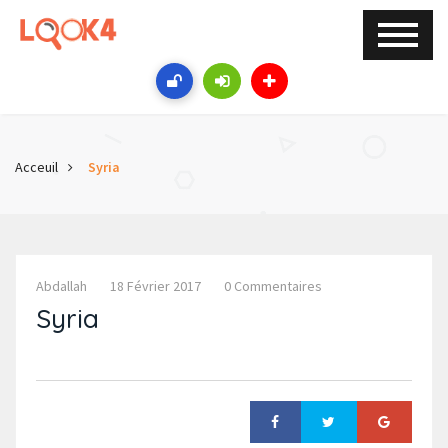
Acceuil
Syria
Abdallah
18 Février 2017
0 Commentaires
Syria