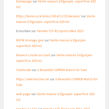
homepage
sur
Vente maison à Elgorjani- superficie 420
m2
https://lenta.ru/articles/2014/12/25/ukraine/
sur
Vente
maison à Elgorjani- superficie 420 m2
Ernestlam
sur
Yamaha YZF-R3 Sports Bike 2015
NSFW AI image gen
sur
Vente maison à Elgorjani-
superficie 420 m2
binance create account
sur
Vente maison à Elgorjani-
superficie 420 m2
Charlesdix
sur
A Beautiful CURREN Watch for Sale
https://wiki.hetzner.de
sur
A Beautiful CURREN Watch for
Sale
web page
sur
Vente maison à Elgorjani- superficie 420
m2
postroi-ka 543
sur
Yamaha YZF-R3 Sports Bike 2015