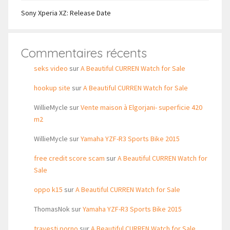
Sony Xperia XZ: Release Date
Commentaires récents
seks video
sur
A Beautiful CURREN Watch for Sale
hookup site
sur
A Beautiful CURREN Watch for Sale
WillieMycle
sur
Vente maison à Elgorjani- superficie 420
m2
WillieMycle
sur
Yamaha YZF-R3 Sports Bike 2015
free credit score scam
sur
A Beautiful CURREN Watch for
Sale
oppo k15
sur
A Beautiful CURREN Watch for Sale
ThomasNok
sur
Yamaha YZF-R3 Sports Bike 2015
travesti porno
sur
A Beautiful CURREN Watch for Sale