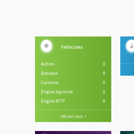
Véhicules
Autres
0
Bateaux
0
Camions
0
Engins Agricole
0
Engins BTP
0
Afficher tout