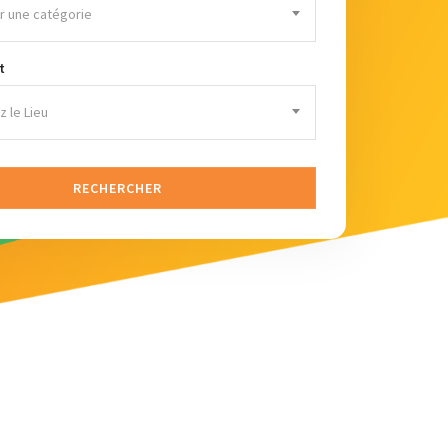
r une catégorie
t
 le Lieu
RECHERCHER