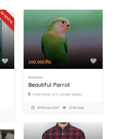
EN VEDETTE
200.000 ₨
Animaux
Beautiful Parrot
Vista West, WY, United States
20 février 2017
1736 Vues