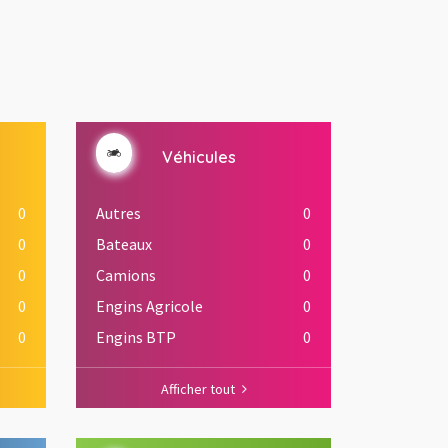
Véhicules
0
Autres
0
0
Bateaux
0
0
Camions
0
0
Engins Agricole
0
0
Engins BTP
0
Afficher tout