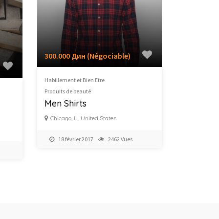
300.000 Дин
(Négociable)
Habillement et Bien Etre
Produits de beauté
Men Shirts
Chicago, IL, United States
18 février 2017
2462 Vues