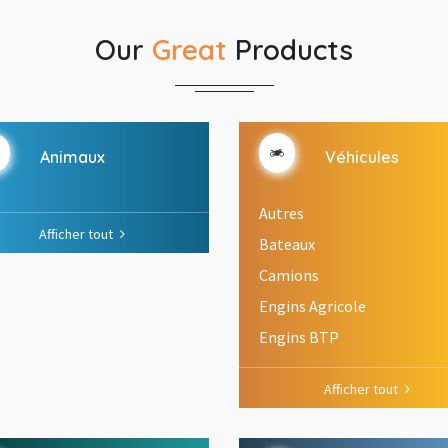
Our
Great
Products
Animaux
Véhicules
Autres
Afficher tout
Bateaux
Camions
Engins Agricole
Engins BTP
Afficher tout