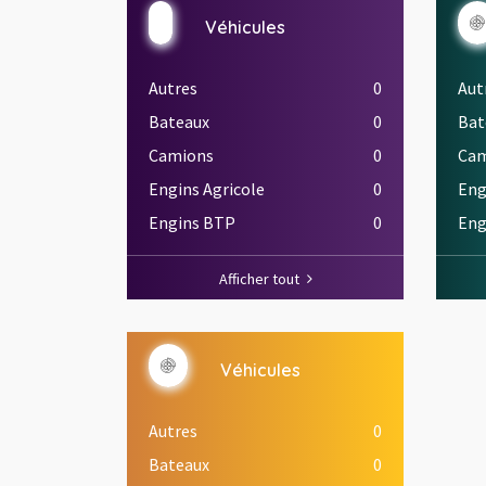
Véhicules
Autres
0
Aut
Bateaux
0
Bat
Camions
0
Cam
Engins Agricole
0
Eng
Engins BTP
0
Eng
Afficher tout
Véhicules
Autres
0
Bateaux
0