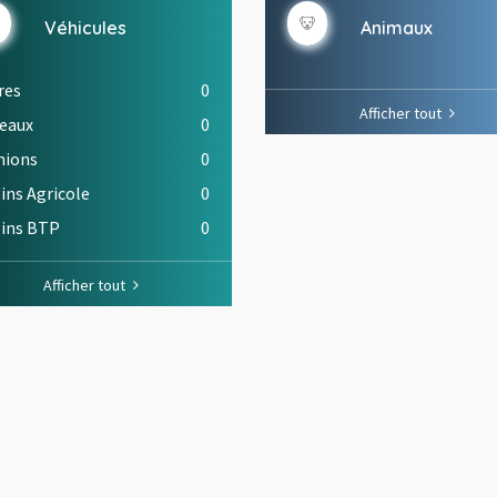
Véhicules
Animaux
res
0
Afficher tout
eaux
0
ions
0
ins Agricole
0
ins BTP
0
Afficher tout