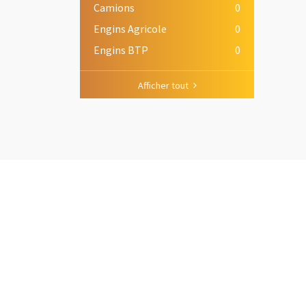
Camions
0
Engins Agricole
0
Engins BTP
0
Afficher tout