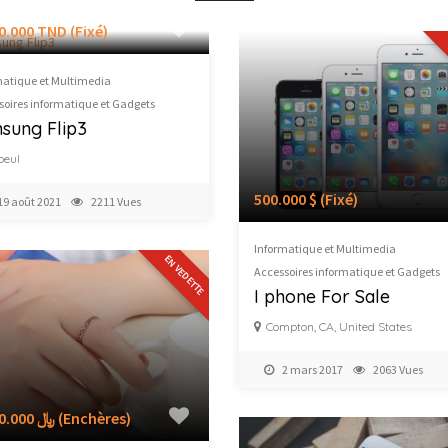
0.000 TND
(Fixé)
matique et Multimedia
soires informatique et Gadgets
sung Flip3
beul
500.000 $
(Fixé)
19 août 2021
2211 Vues
Informatique et Multimedia
EN VEDETTE
Accessoires informatique et Gadgets
I phone For Sale
Compton, CA, United States
2 mars 2017
2063 Vues
4,500.000 ﷼
(Enchères)