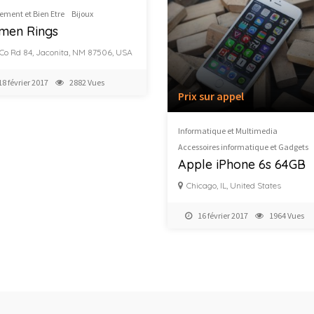
ement et Bien Etre
Bijoux
men Rings
 Co Rd 84, Jaconita, NM 87506, USA
18 février 2017
2882 Vues
Prix ​​sur appel
Informatique et Multimedia
Accessoires informatique et Gadgets
Apple iPhone 6s 64GB
Chicago, IL, United States
16 février 2017
1964 Vues