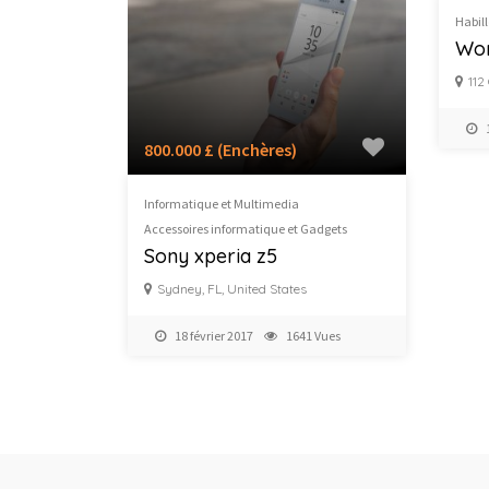
Habill
Wo
112
800.000 £
(Enchères)
Informatique et Multimedia
Accessoires informatique et Gadgets
Sony xperia z5
Sydney, FL, United States
18 février 2017
1641 Vues