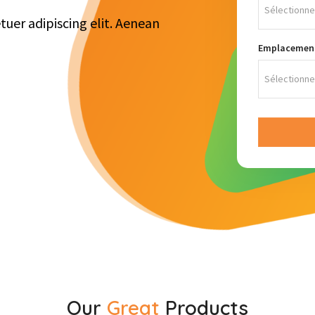
Sélectionne
uer adipiscing elit. Aenean
Emplacemen
Sélectionnez
Our
Great
Products