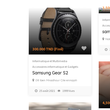
3,50
Infor
Acces
sam
Na
300.000 TND
(Fixé)
Informatique et Multimedia
Accessoires informatique et Gadgets
Samsung Gear S2
08 Iben Mnadhour Cite ennajah
25 août 2021
1999 Vues