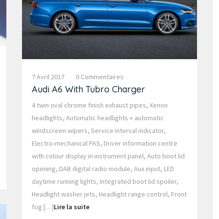
7 Avril 2017
0 Commentaires
Audi A6 With Tubro Charger
4 twin oval chrome finish exhaust pipes, Xenon
headlights, Automatic headlights + automatic
windscreen wipers, Service interval indicator,
Electro-mechanical PAS, Driver information centre
with colour display in instrument panel, Auto boot lid
opening, DAB digital radio module, Aux input, LED
daytime running lights, Integrated boot lid spoiler,
Headlight washer jets, Headlight range control, Front
fog […]
Lire la suite