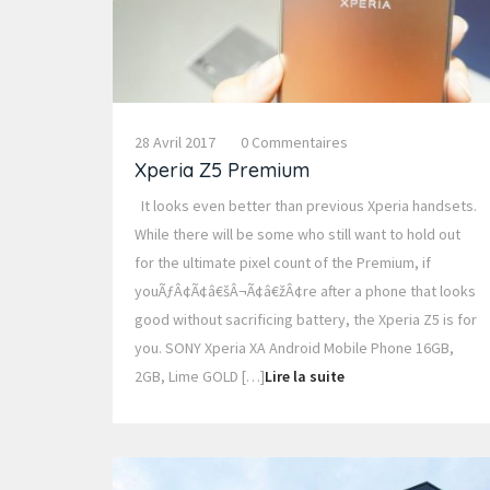
28 Avril 2017
0 Commentaires
Xperia Z5 Premium
It looks even better than previous Xperia handsets.
While there will be some who still want to hold out
for the ultimate pixel count of the Premium, if
youÃƒÂ¢Ã¢â€šÂ¬Ã¢â€žÂ¢re after a phone that looks
good without sacrificing battery, the Xperia Z5 is for
you. SONY Xperia XA Android Mobile Phone 16GB,
2GB, Lime GOLD […]
Lire la suite