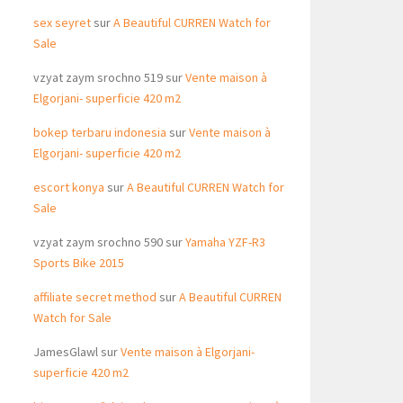
sex seyret
sur
A Beautiful CURREN Watch for
Sale
vzyat zaym srochno 519
sur
Vente maison à
Elgorjani- superficie 420 m2
bokep terbaru indonesia
sur
Vente maison à
Elgorjani- superficie 420 m2
escort konya
sur
A Beautiful CURREN Watch for
Sale
vzyat zaym srochno 590
sur
Yamaha YZF-R3
Sports Bike 2015
affiliate secret method
sur
A Beautiful CURREN
Watch for Sale
JamesGlawl
sur
Vente maison à Elgorjani-
superficie 420 m2