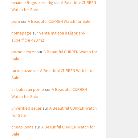
binance Registrera dig
sur
A Beautiful CURREN
Watch for Sale
porn
sur
A Beautiful CURREN Watch for Sale
homepage
sur
Vente maison à Elgorjani-
superficie 420 m2
porno seyret
sur
A Beautiful CURREN Watch for
Sale
tarot kazan
sur
A Beautiful CURREN Watch for
Sale
ali babacan porno
sur
A Beautiful CURREN
Watch for Sale
unverified seller
sur
A Beautiful CURREN Watch
for Sale
cheap loans
sur
A Beautiful CURREN Watch for
Sale