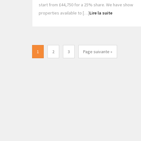
start from £44,750 for a 25% share. We have show
properties available to […]
Lire la suite
1
2
3
Page suivante »