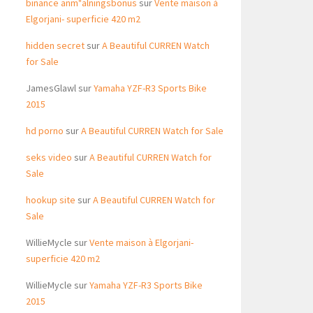
binance anm"alningsbonus
sur
Vente maison à
Elgorjani- superficie 420 m2
hidden secret
sur
A Beautiful CURREN Watch
for Sale
JamesGlawl
sur
Yamaha YZF-R3 Sports Bike
2015
hd porno
sur
A Beautiful CURREN Watch for Sale
seks video
sur
A Beautiful CURREN Watch for
Sale
hookup site
sur
A Beautiful CURREN Watch for
Sale
WillieMycle
sur
Vente maison à Elgorjani-
superficie 420 m2
WillieMycle
sur
Yamaha YZF-R3 Sports Bike
2015