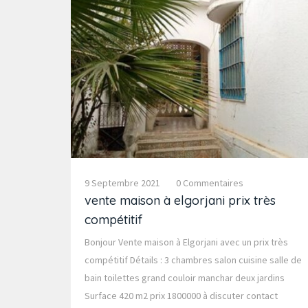
9 Septembre 2021
0 Commentaires
vente maison à elgorjani prix très
compétitif
Bonjour Vente maison à Elgorjani avec un prix très
compétitif Détails : 3 chambres salon cuisine salle de
bain toilettes grand couloir manchar deux jardins
Surface 420 m2 prix 1800000 à discuter contact