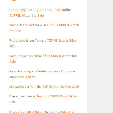
Sale
recep tayyip erdogan sex
sur
A Beautiful
CURREN Watch for Sale
anabolik steroid
sur
A Beautiful CURREN Watch
for Sale
RobertAnets
sur
Yamaha YZF-R3 Sports Bike
2015
saat kopya
sur
A Beautiful CURREN Watch for
Sale
Registrera dig
sur
Vente maison à Elgorjani-
superficie 420 m2
Michaeltit
sur
Yamaha YZF-R3 Sports Bike 2015
DanielSwalt
sur
A Beautiful CURREN Watch for
Sale
https://zeman-bet.com
sur
Vente maison à